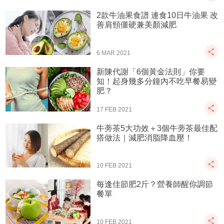
2款牛油果食譜 連食10日牛油果 改
善肩頸僵硬兼美顏減肥
6 MAR 2021
新陳代謝「6個黃金法則」你要
知！起身幾多分鐘內不吃早餐易變
肥？
17 FEB 2021
牛蒡茶5大功效＋3個牛蒡茶最佳配
搭做法｜減肥消脂降血壓！
10 FEB 2021
每逢佳節肥2斤？營養師醒你調節
餐單
10 FEB 2021