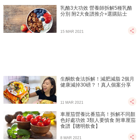
乳酪3大功效 營養師拆解5種乳酪
分別 附2大食譜推介+選購貼士
15 MAR 2021
生酮飲食法拆解！減肥減脂 2個月
健康減掉30磅？！真人個案分享
11 MAR 2021
車厘茄營養比番茄高！拆解不同顏
色好處功效 3類人要慎食 附車厘茄
食譜【聰明飲食】
8 MAR 2021