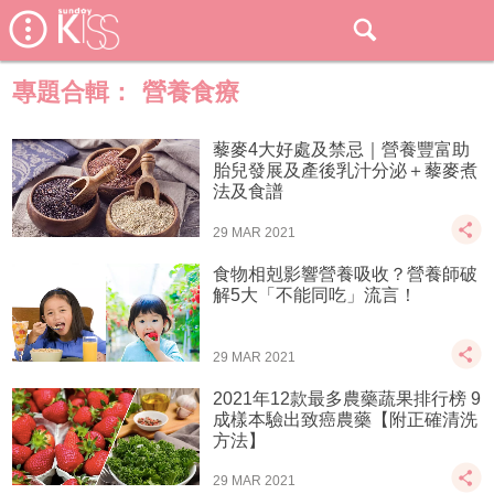
專題合輯：
營養食療
藜麥4大好處及禁忌｜營養豐富助
胎兒發展及產後乳汁分泌＋藜麥煮
法及食譜
29 MAR 2021
食物相剋影響營養吸收？營養師破
解5大「不能同吃」流言！
29 MAR 2021
2021年12款最多農藥蔬果排行榜 9
成樣本驗出致癌農藥【附正確清洗
方法】
29 MAR 2021