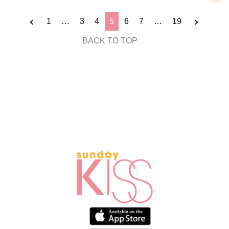
1
…
3
4
5
6
7
…
19
BACK TO TOP