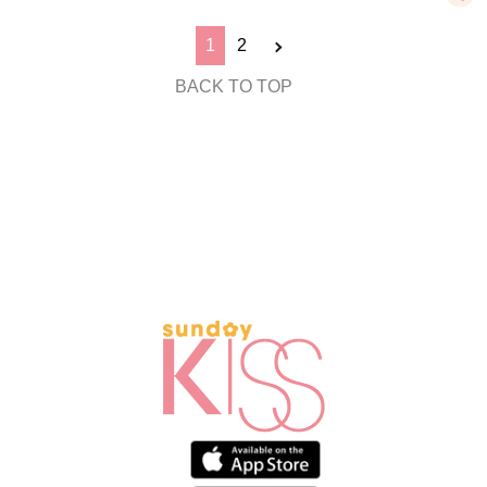
1
2
BACK TO TOP