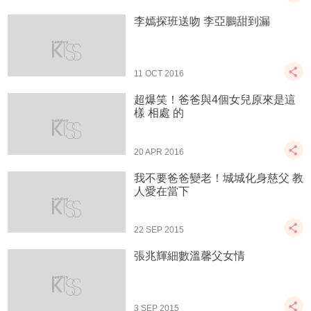
李嫣探班送吻 李亞鵬甜到漏
11 OCT 2016
超爆笑！爸爸與4個女兒原來是這
樣 相處 的
20 APR 2016
我不要爸爸變老！城城化身慈父 教
人愛在當下
22 SEP 2015
張兆輝細數溫馨父女情
3 SEP 2015