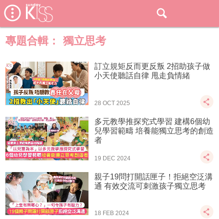
專題合輯：
獨立思考
訂立規矩反而更反叛 2招助孩子做
小天使聽話自律 甩走負情緒
28 OCT 2025
多元教學推探究式學習 建構6個幼
兒學習範疇 培養能獨立思考的創造
者
19 DEC 2024
親子19問打開話匣子！拒絕空泛溝
通 有效交流可刺激孩子獨立思考
18 FEB 2024