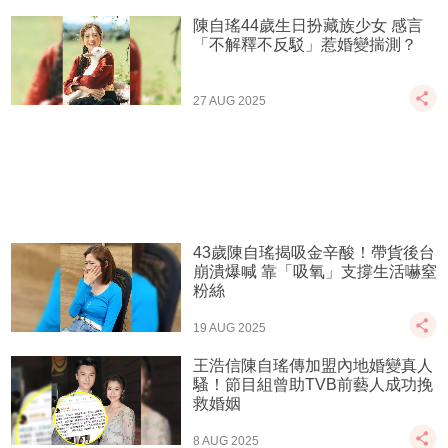
陳自瑤44歲生日扮藏族少女 感言
「不解釋不反駁」惹婚變揣測？
27 AUG 2025
43歲陳自瑤揭吸金辛酸！帶貨後台
崩潰爆喊 靠「吸氧」支撐生活嚇窒
粉絲
19 AUG 2025
王浩信陳自瑤傳加盟內地婚變真人
騷！節目組曾助TVB前藝人成功挽
救婚姻
8 AUG 2025