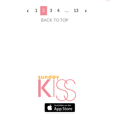
1
2
3
4
…
13
BACK TO TOP