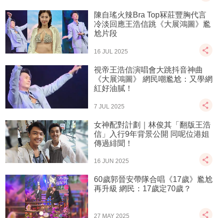
陳自瑤火辣Bra Top冧莊豐胸代言
冷淡回應王浩信跳《大展鴻圖》尷
尬片段
16 JUL 2025
視帝王浩信演唱會大跳抖音神曲
《大展鴻圖》 網民嘲尷尬：又學網
紅好油膩！
7 JUL 2025
女神配對計劃｜林俊其「翻版王浩
信」入行9年背景公開 同呢位港姐
傳過緋聞！
16 JUN 2025
60歲郭晉安帶隊合唱《17歲》尷尬
再升級 網民：17歲定70歲？
27 MAY 2025