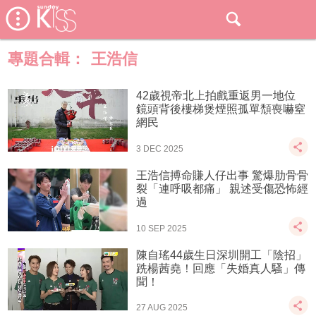
專題合輯：
王浩信
42歲視帝北上拍戲重返男一地位
鏡頭背後樓梯煲煙照孤單頹喪嚇窒
網民
3 DEC 2025
王浩信搏命賺人仔出事 驚爆肋骨骨
裂「連呼吸都痛」 親述受傷恐怖經
過
10 SEP 2025
陳自瑤44歲生日深圳開工「陰招」
跣楊茜堯！回應「失婚真人騷」傳
聞！
27 AUG 2025