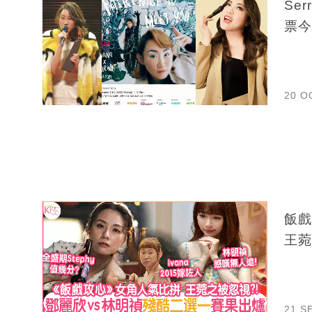
Se
票今
20 O
飯戲
王菀
21 S