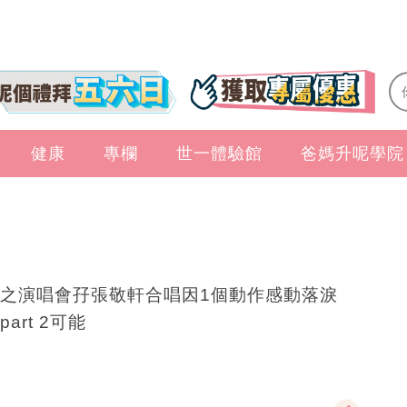
健康
專欄
世一體驗館
爸媽升呢學院
之演唱會孖張敬軒合唱因1個動作感動落淚
part 2可能