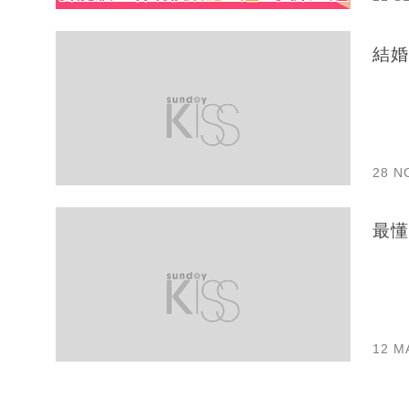
結婚
28 N
最懂
12 M