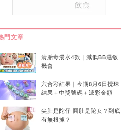
熱門文章
清胎毒湯水4款｜減低BB濕敏
機會
六合彩結果｜今期8月6日攪珠
結果＋中獎號碼＋派彩金額
尖肚是陀仔 圓肚是陀女？到底
有無根據？