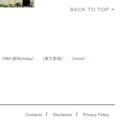
BACK TO TOP
《NM+新Monday》
、
《東方新地》
、
《more》
、
/
/
Contacts
Disclaimer
Privacy Policy