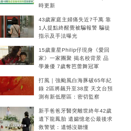
時更新
43歲家庭主婦痛失近7千萬 靠
1人提點終醒覺被騙報警 騙徒
指示及手法曝光
15歲童星Philip仔現身《愛回
家》一家團聚 揭名校背景 品
學兼優 7歲奪芭蕾舞冠軍
打風｜強颱風白海豚破65年紀
錄 2區將飆升至38度 天文台預
測有新低壓區：密切監察
新手爸爸牙醫突離世終年42歲
遺下龍鳳胎 遺孀憶老公最後求
救警號：遺憾沒聽懂