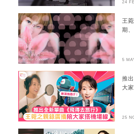
24 F
王菀
期、
5 MA
推出
大家
25 N