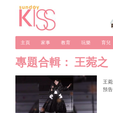
主頁
家事
教育
玩樂
育兒
專題合輯：
王菀之
王菀
預告