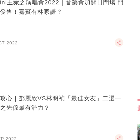
rrini王菀之演唱會2022｜音樂會加開日間場 門
發售！嘉賓有林家謙？
CT 2022
攻心｜鄧麗欣VS林明禎「最佳女友」二選一
之先係最有潛力？
EP 2022