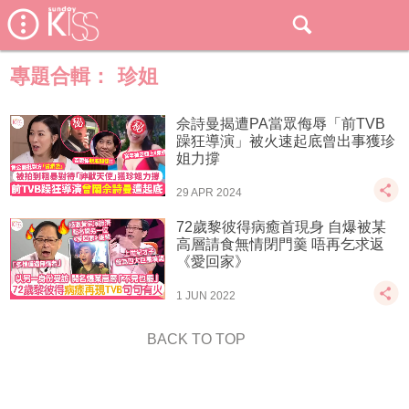
專題合輯：
珍姐
佘詩曼揭遭PA當眾侮辱「前TVB
躁狂導演」被火速起底曾出事獲珍
姐力撐
29 APR 2024
72歲黎彼得病癒首現身 自爆被某
高層請食無情閉門羹 唔再乞求返
《愛回家》
1 JUN 2022
BACK TO TOP