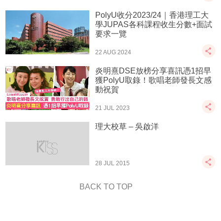
PolyU收分2023/24｜香港理工大
學JUPAS各科課程收生分數+面試
要求一覽
22 AUG 2024
炎明熹DSE放榜分享喜訊憑1招早
獲PolyU取錄！歌唱老師發長文感
動祝賀
21 JUL 2023
理大校草 – 吳啟洋
28 JUL 2015
BACK TO TOP