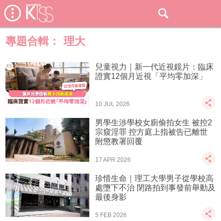
專題合輯：
理大
兒童視力｜新一代近視鏡片：臨床
證實12個月近視「平均零加深」
10 JUL 2026
男學生涉學校女廁偷拍女生 被控2
宗窺淫罪 控方庭上指被告已離世
附懲教署回覆
17 APR 2026
珍惜生命｜理工大學男子從學校高
處墮下不治 閉路拍到事發前舉動及
最後身影
5 FEB 2026