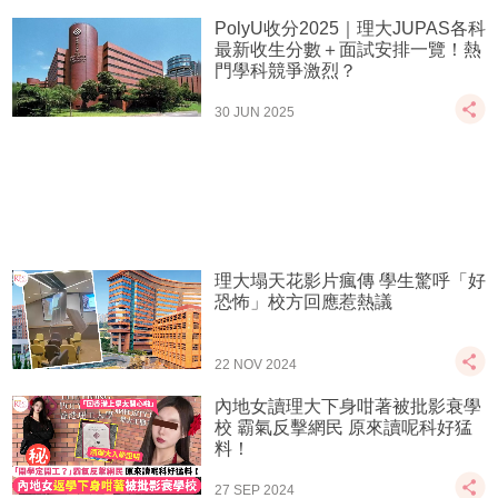
PolyU收分2025｜理大JUPAS各科
最新收生分數＋面試安排一覽！熱
門學科競爭激烈？
30 JUN 2025
理大塌天花影片瘋傳 學生驚呼「好
恐怖」校方回應惹熱議
22 NOV 2024
內地女讀理大下身咁著被批影衰學
校 霸氣反擊網民 原來讀呢科好猛
料！
27 SEP 2024