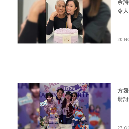
佘詩
令人
20 N
方媛
驚訝
27 O