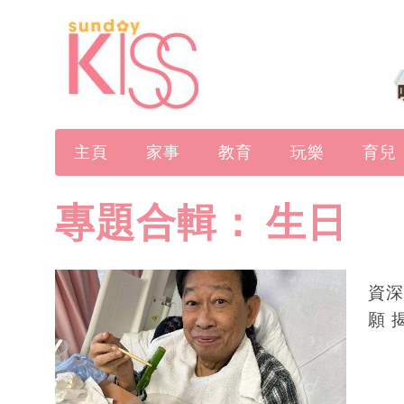
主頁
家事
教育
玩樂
育兒
專題合輯：
生日
資深
願 