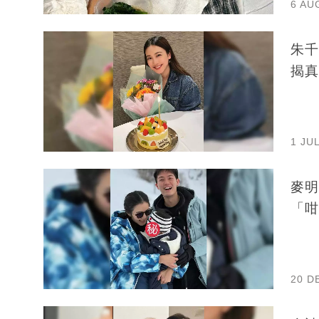
6 AU
朱千
揭真
1 JU
麥明
「咁
20 D