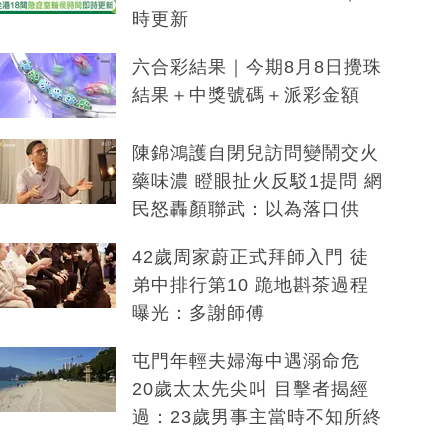
時更新
六合彩結果｜今期8月8日攪珠
結果＋中獎號碼＋派彩金額
陳錦鴻護自閉兒訪問變鬧交火
藥味濃 瞪眼扯火反駁1提問 網
民怒轟顏聯武：以為落口供
42歲周家蔚正式拜師入門 徒
弟中排行第10 跪地斟茶過程
曝光：多謝師傅
屯門年輕夫婦海中遇溺命危
20歲太太先尖叫 目擊者揭經
過：23歲男事主當時不知所終