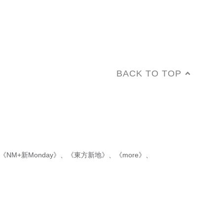
BACK TO TOP
《NM+新Monday》
、
《東方新地》
、
《more》
、