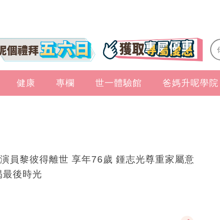
健康
專欄
世一體驗館
爸媽升呢學院
演員黎彼得離世 享年76歲 鍾志光尊重家屬意
揭最後時光