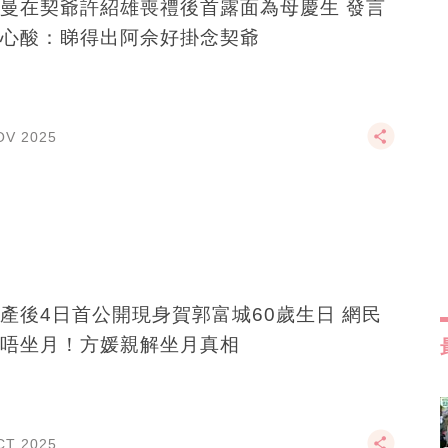
曼在契爺許紹雄喪禮後首露面為母慶生 發言
心酸：睇得出阿佘好掛念契爺
OV 2025
產後4日首公開現身賀郭富城60歲生日 網民
唔坐月！方媛親解坐月真相
CT 2025