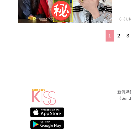
6 JU
1
2
3
新傳媒
《Sund