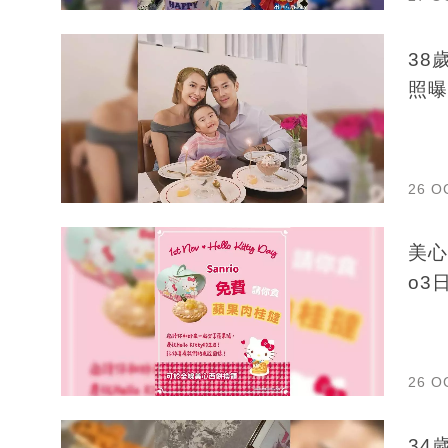
38
照曝
26 O
美心
o3
26 O
34