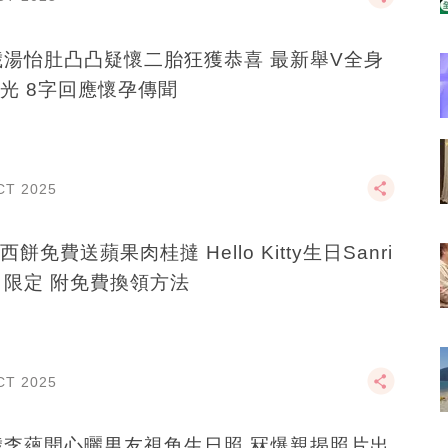
歲湯怡肚凸凸疑懷二胎狂獲恭喜 最新舉V全身
光 8字回應懷孕傳聞
CT 2025
西餅免費送蘋果肉桂撻 Hello Kitty生日Sanri
日限定 附免費換領方法
CT 2025
歲李蘊開心曬男友視角生日照 冧爆親揭照片出