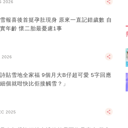
G 2026
雪報喜後首挺孕肚現身 原來一直記錯歲數 自
實年齡 懷二胎最憂慮1事
L 2026
詩貼雪地全家福 9個月大B仔超可愛 5字回應
細個就咁快比佢接觸雪？」
EC 2025