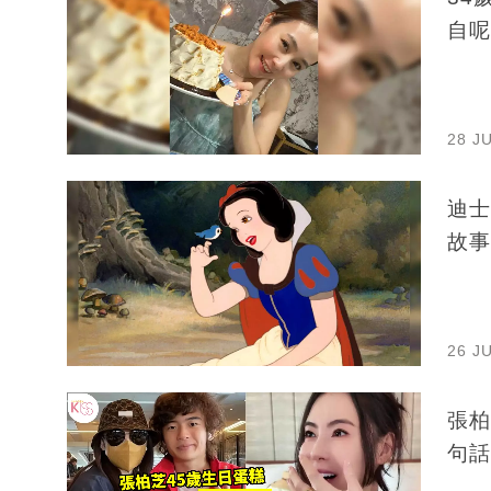
自呢
28 J
迪士
故事
26 J
張柏
句話