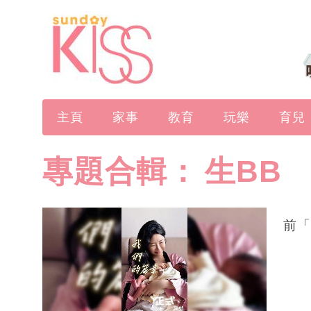
主頁
家事
教育
玩樂
育兒
專題合輯：
生BB
前「