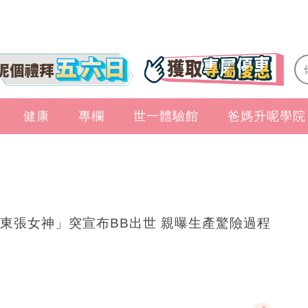
健康
專欄
世一體驗館
爸媽升呢學院
東張女神」突宣布BB出世 親曝生產驚險過程