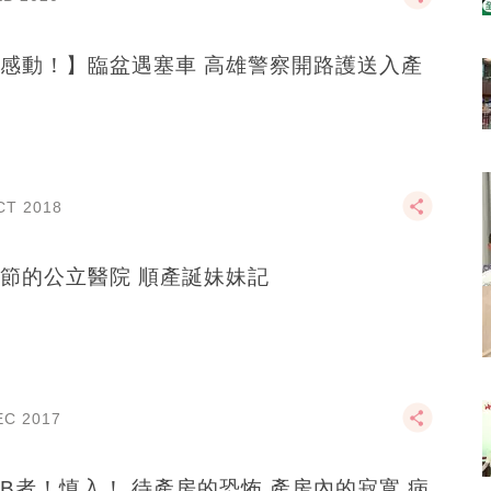
感動！】臨盆遇塞車 高雄警察開路護送入產
CT 2018
節的公立醫院 順產誕妹妹記
EC 2017
B者！慎入！ 待產房的恐怖 產房內的寂寞 病