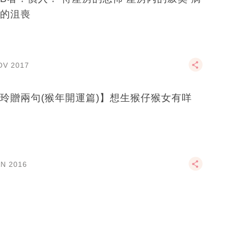
的沮喪
OV 2017
玲贈兩句(猴年開運篇)】想生猴仔猴女有咩
AN 2016