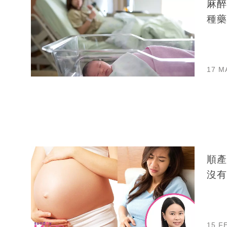
麻醉
種藥
17 M
順產
沒有
15 F