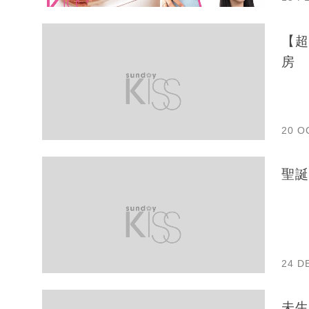
【超
房
20 O
聖誕
24 D
未生