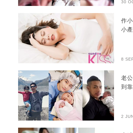
30 O
作小
小產
8 SE
老公
到靠
2 JU