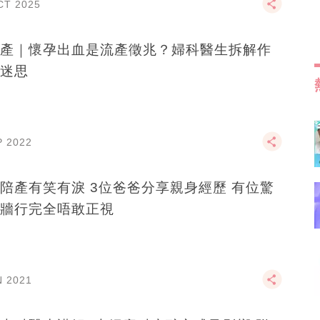
CT 2025
產｜懷孕出血是流產徵兆？婦科醫生拆解作
迷思
P 2022
陪產有笑有淚 3位爸爸分享親身經歷 有位驚
牆行完全唔敢正視
N 2021