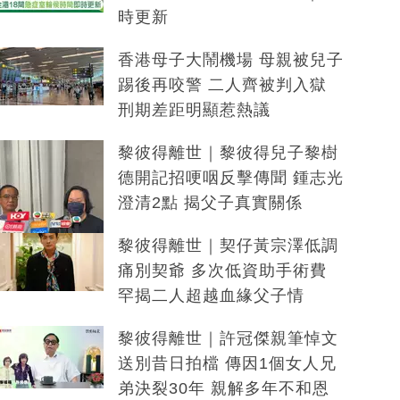
時更新
香港母子大鬧機場 母親被兒子
踢後再咬警 二人齊被判入獄
刑期差距明顯惹熱議
黎彼得離世｜黎彼得兒子黎樹
德開記招哽咽反擊傳聞 鍾志光
澄清2點 揭父子真實關係
黎彼得離世｜契仔黃宗澤低調
痛別契爺 多次低資助手術費
罕揭二人超越血緣父子情
黎彼得離世｜許冠傑親筆悼文
送別昔日拍檔 傳因1個女人兄
弟決裂30年 親解多年不和恩