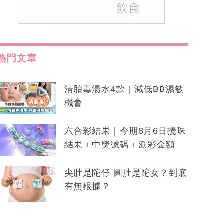
熱門文章
清胎毒湯水4款｜減低BB濕敏
機會
六合彩結果｜今期8月6日攪珠
結果＋中獎號碼＋派彩金額
尖肚是陀仔 圓肚是陀女？到底
有無根據？