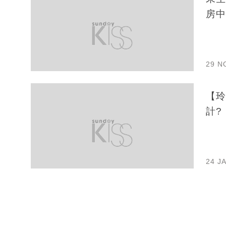
房中
29 N
【玲
計?
24 J