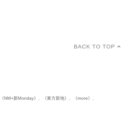
BACK TO TOP
《NM+新Monday》
、
《東方新地》
、
《more》
、