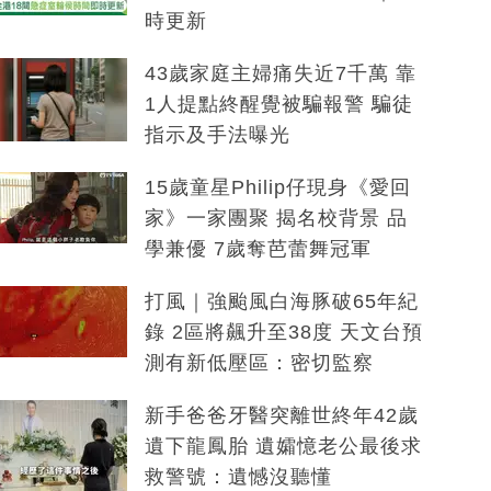
時更新
43歲家庭主婦痛失近7千萬 靠
1人提點終醒覺被騙報警 騙徒
指示及手法曝光
15歲童星Philip仔現身《愛回
家》一家團聚 揭名校背景 品
學兼優 7歲奪芭蕾舞冠軍
打風｜強颱風白海豚破65年紀
錄 2區將飆升至38度 天文台預
測有新低壓區：密切監察
新手爸爸牙醫突離世終年42歲
遺下龍鳳胎 遺孀憶老公最後求
救警號：遺憾沒聽懂