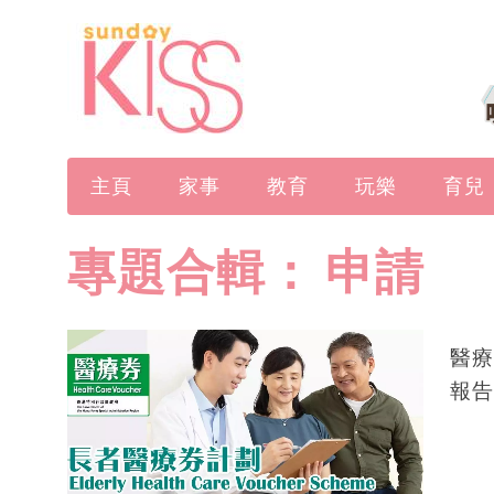
主頁
家事
教育
玩樂
育兒
專題合輯：
申請
醫療
報告