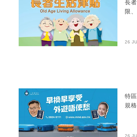
長者
限、
26 J
特區
規格
26 J