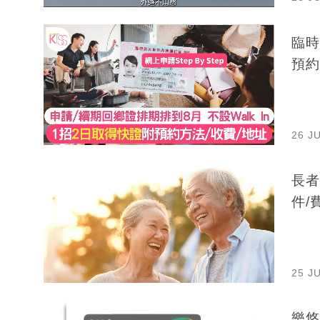
臨時
預約
26 J
長者
件/
25 J
樂悠