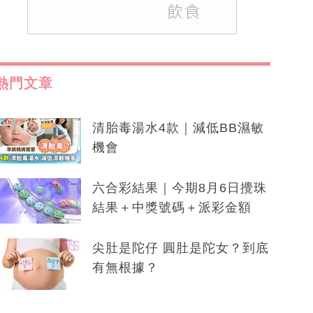
熱門文章
清胎毒湯水4款｜減低BB濕敏
機會
六合彩結果｜今期8月6日攪珠
結果＋中獎號碼＋派彩金額
尖肚是陀仔 圓肚是陀女？到底
有無根據？