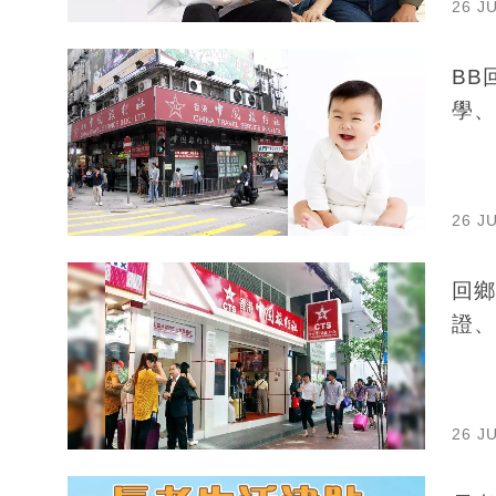
26 J
BB
學、
26 J
回鄉
證、
26 J