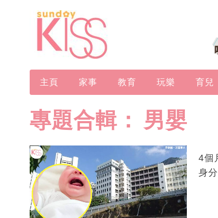
主頁
家事
教育
玩樂
育兒
專題合輯：
男嬰
4個
身分