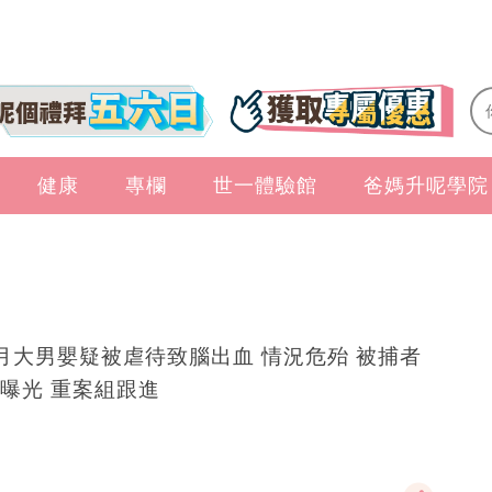
健康
專欄
世一體驗館
爸媽升呢學院
月大男嬰疑被虐待致腦出血 情況危殆 被捕者
曝光 重案組跟進