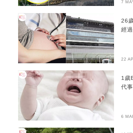
7 MA
26
經過
22 A
1歲
代事
6 MA