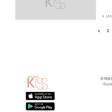
4 JA
1
新傳媒
《Sund