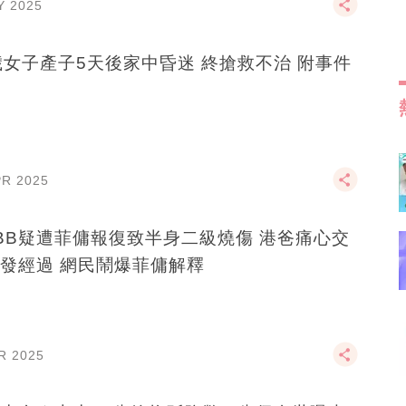
Y 2025
歲女子產子5天後家中昏迷 終搶救不治 附事件
PR 2025
BB疑遭菲傭報復致半身二級燒傷 港爸痛心交
發經過 網民鬧爆菲傭解釋
R 2025