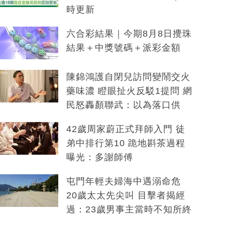
時更新
六合彩結果｜今期8月8日攪珠
結果＋中獎號碼＋派彩金額
陳錦鴻護自閉兒訪問變鬧交火
藥味濃 瞪眼扯火反駁1提問 網
民怒轟顏聯武：以為落口供
42歲周家蔚正式拜師入門 徒
弟中排行第10 跪地斟茶過程
曝光：多謝師傅
屯門年輕夫婦海中遇溺命危
20歲太太先尖叫 目擊者揭經
過：23歲男事主當時不知所終