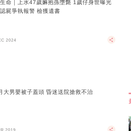
生命｜上水47歲嫲抱孫墮斃 1歲仔身世曝光
認屍爭執報警 檢獲遺書
EC 2024
月大男嬰被子蓋頭 昏迷送院搶救不治
PR 2019