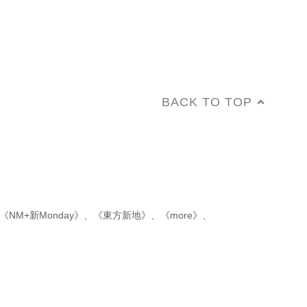
BACK TO TOP
《NM+新Monday》
、
《東方新地》
、
《more》
、