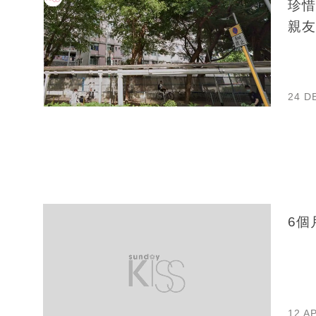
珍惜
親友
24 D
6個
12 A