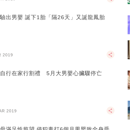
驗出男嬰 誕下1胎「隔26天」又誕龍鳳胎
R 2019
自行在家行割禮 5月大男嬰心臟驟停亡
AR 2019
性慾望 侵犯毒打6個月男嬰致全身受