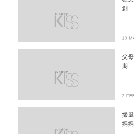
創
19 M
父母
期
2 FE
掃風
媽媽