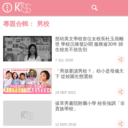
專題合輯：
男校
慈幼英文學校首位女校長杜玉燕離
世 學校沉痛發訃聞 服務逾30年 師
生校友不捨告別
7 JUL 2026
「男孩要讀男校？」幼小是母儀天
下 從校園生態選校
19 SEP 2022
拔萃男書院附屬小學 校長強調「非
貴族學校」
12 NOV 2018