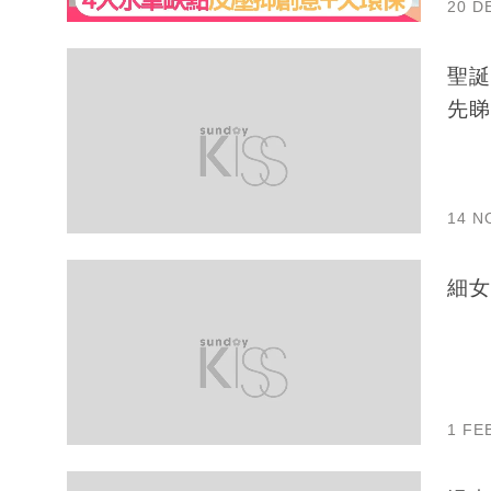
20 D
聖誕
先睇
14 N
1 FE