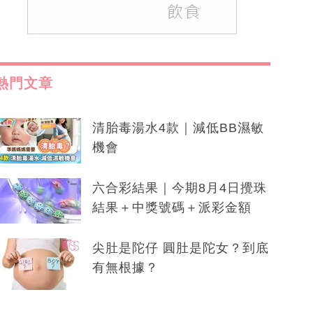
熱門文章
清胎毒湯水4款｜減低BB濕敏
機會
六合彩結果｜今期8月4日攪珠
結果＋中獎號碼＋派彩金額
尖肚是陀仔 圓肚是陀女？到底
有無根據？