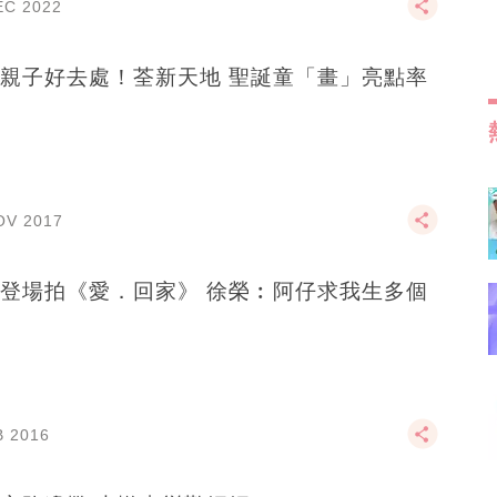
EC 2022
親子好去處！荃新天地 聖誕童「畫」亮點率
OV 2017
細女登場拍《愛．回家》 徐榮︰阿仔求我生多個
B 2016