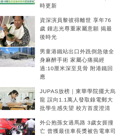
時更新
資深演員黎彼得離世 享年76
歲 鍾志光尊重家屬意願 揭最
後時光
男童港鐵站出口外跣倒急做全
身麻醉手術 家屬心痛揭經
過:10厘米深至見骨 附港鐵回
應
JUPAS放榜｜東華學院擺大烏
龍 誤向1.1萬人發取錄電郵大
批學生感失望 校方首度澄清
外公抱孫女過馬路 3歲女捱撞
亡 曾獲最佳車長獎被告電車司