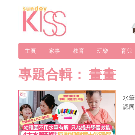
主頁
家事
教育
玩樂
育兒
專題合輯：
畫畫
水筆
認同