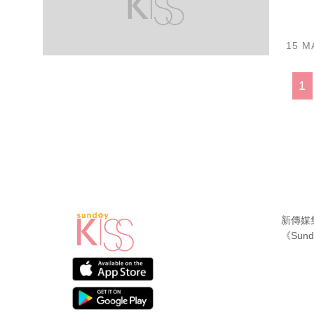
15 M
1
新傳媒
《Sund