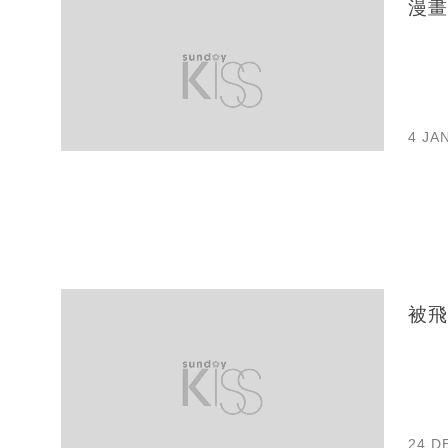
漫畫
4 JA
被飛
24 D