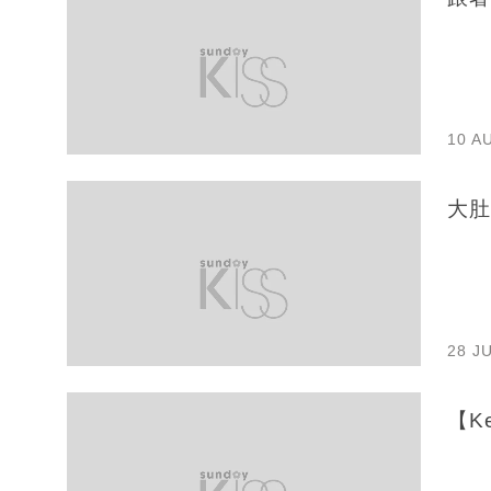
10 A
大肚
28 J
【Ke