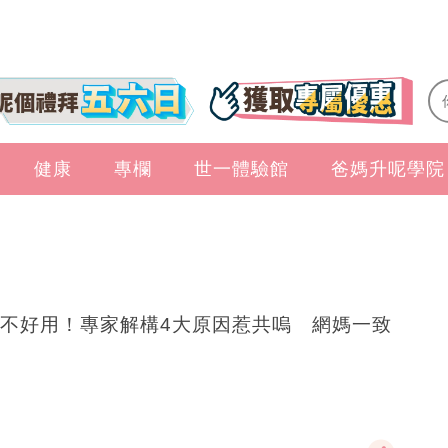
健康
專欄
世一體驗館
爸媽升呢學院
不好用！專家解構4大原因惹共嗚 網媽一致