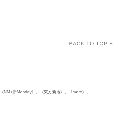
BACK TO TOP
《NM+新Monday》
、
《東方新地》
、
《more》
、