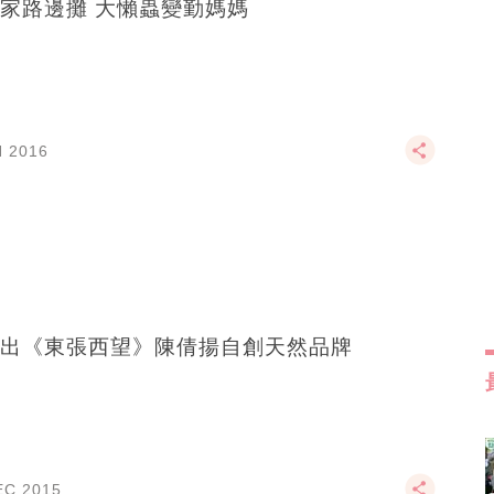
家路邊攤 大懶蟲變勤媽媽
N 2016
出《東張西望》陳倩揚自創天然品牌
EC 2015