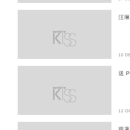
汪琳
10 D
送 
12 O
跟著