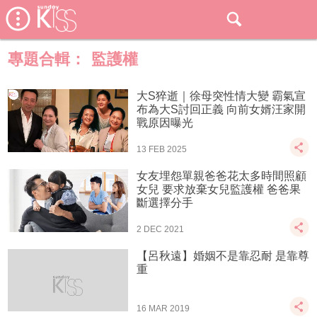
專題合輯：
監護權
大S猝逝｜徐母突性情大變 霸氣宣
布為大S討回正義 向前女婿汪家開
戰原因曝光
13 FEB 2025
女友埋怨單親爸爸花太多時間照顧
女兒 要求放棄女兒監護權 爸爸果
斷選擇分手
2 DEC 2021
【呂秋遠】婚姻不是靠忍耐 是靠尊
重
16 MAR 2019