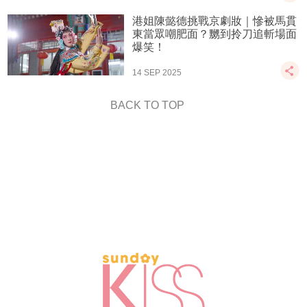
港姐陳懿德挑戰京劇妝｜慘被馬貫
東當眾嘲肥面？嬲到拎刀追斬場面
爆笑！
14 SEP 2025
BACK TO TOP