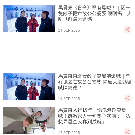
馬貫東《盲盒》罕有爆喊！｜因一
隻餃子憶亡故公公婆婆 哽咽揭二人
離世前最大遺憾
19 SEP 2025
馬貫東東北食餃子突崩潰爆喊｜罕
有憶述亡故公公婆婆 揭最大遺憾嚇
喊陳懿德？
19 SEP 2025
馬貫東入行19年｜憶低潮期突爆
喊！感激家人一句關心淚崩：「我
想畀屋企人睇到成就」
17 SEP 2025