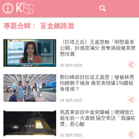
專題合輯：
盲盒鐵路遊
《巨塔之后》王嘉慧飾「明塱最美
公關」好感度滿分 曾奪港姐健美體
態佳麗
26 SEP 2025
鄭衍峰節目狂追王嘉慧｜慘被林秀
怡餵雞子補身 痛苦表情爆1句啜核
食後感？
24 SEP 2025
馬貫東節目中途突爆喊｜哽咽憶亡
親生前一大遺憾 隔空寄語「我攞咗
獎」惹心酸
20 SEP 2025