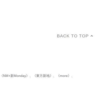
BACK TO TOP
《NM+新Monday》
、
《東方新地》
、
《more》
、