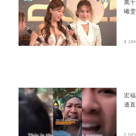
萬千
曦雯
4 JA
宏福
邊直
2 DE