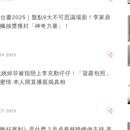
B台慶2025｜盤點9大不可思議場面！李家鼎
楓抽獎獲封「神奇力量」！
OV 2025
歲姚焯菲被指戀上李克勤仔仔！「菠蘿包照」
蜜情 本人開直播親揭真相
CT 2025
晚好犀利》是什麼？吳卓羲林曉峰做主持 嘉