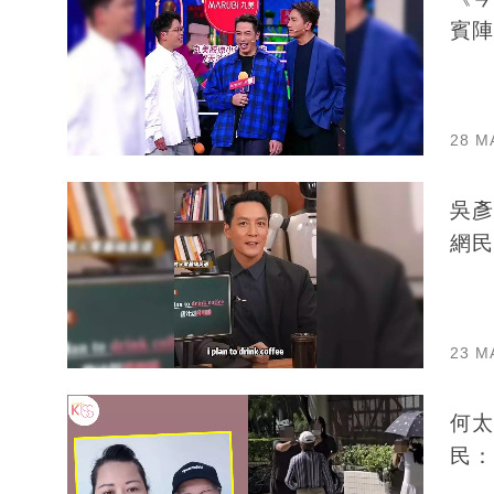
賓陣
28 M
吳彥
網民
23 M
何太
民：