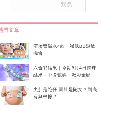
熱門文章
清胎毒湯水4款｜減低BB濕敏
機會
六合彩結果｜今期8月4日攪珠
結果＋中獎號碼＋派彩金額
尖肚是陀仔 圓肚是陀女？到底
有無根據？