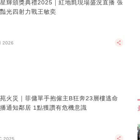
星輝頒獎典禮2025｜紅地氈現場盛況直播 張
豔光四射力戰王敏奕
N 2026
苑火災｜菲傭單手抱僱主B狂奔23層樓逃命
播通知鄰居 1點獲讚有危機意識
C 2025