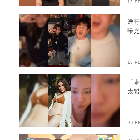
19 F
達哥
曝光
16 F
「東
太鬆
9 FE