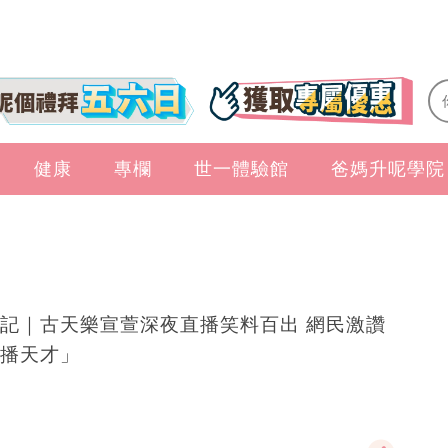
健康
專欄
世一體驗館
爸媽升呢學院
記｜古天樂宣萱深夜直播笑料百出 網民激讚
播天才」