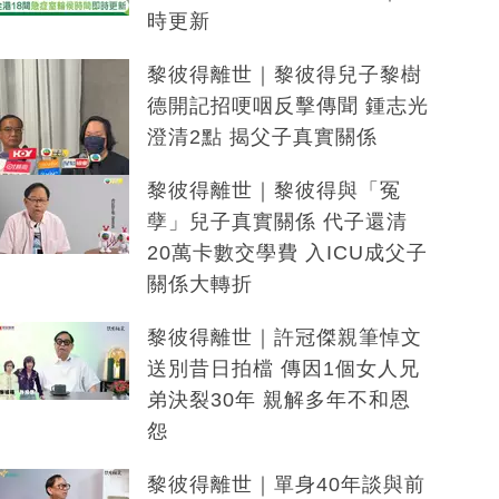
時更新
黎彼得離世｜黎彼得兒子黎樹
德開記招哽咽反擊傳聞 鍾志光
澄清2點 揭父子真實關係
黎彼得離世｜黎彼得與「冤
孽」兒子真實關係 代子還清
20萬卡數交學費 入ICU成父子
關係大轉折
黎彼得離世｜許冠傑親筆悼文
送別昔日拍檔 傳因1個女人兄
弟決裂30年 親解多年不和恩
怨
黎彼得離世｜單身40年談與前