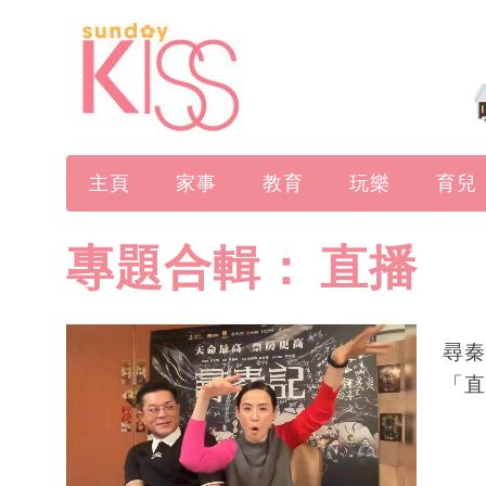
主頁
家事
教育
玩樂
育兒
專題合輯：
直播
尋秦
「直