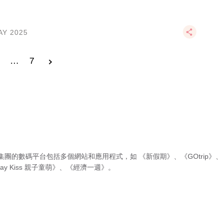
AY 2025
3
…
7
集團的數碼平台包括多個網站和應用程式，如
《新假期》
、
《GOtrip》
、
ay Kiss 親子童萌》
、
《經濟一週》
。