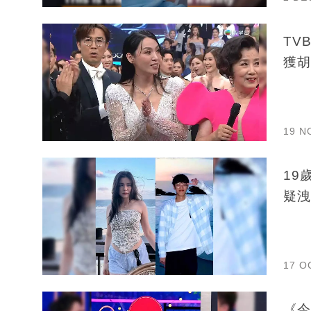
TV
獲胡
19 N
19
疑洩
17 O
《今