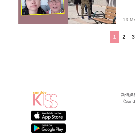
13 M
1
2
新傳媒
《Sund