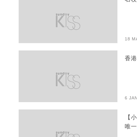
18 M
6 JA
【小
唯一