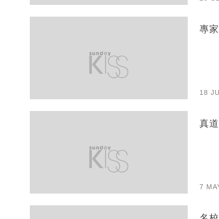
專家
18 J
真道
7 MA
名校