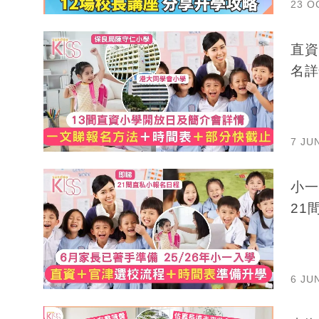
23 O
直資
名詳
7 JU
小一
21
6 JU