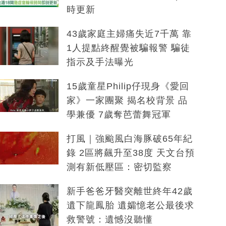
時更新
43歲家庭主婦痛失近7千萬 靠
1人提點終醒覺被騙報警 騙徒
指示及手法曝光
15歲童星Philip仔現身《愛回
家》一家團聚 揭名校背景 品
學兼優 7歲奪芭蕾舞冠軍
打風｜強颱風白海豚破65年紀
錄 2區將飆升至38度 天文台預
測有新低壓區：密切監察
新手爸爸牙醫突離世終年42歲
遺下龍鳳胎 遺孀憶老公最後求
救警號：遺憾沒聽懂