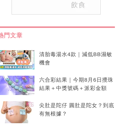
熱門文章
清胎毒湯水4款｜減低BB濕敏
機會
六合彩結果｜今期8月6日攪珠
結果＋中獎號碼＋派彩金額
尖肚是陀仔 圓肚是陀女？到底
有無根據？