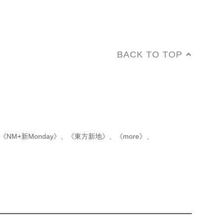
BACK TO TOP
《NM+新Monday》
、
《東方新地》
、
《more》
、