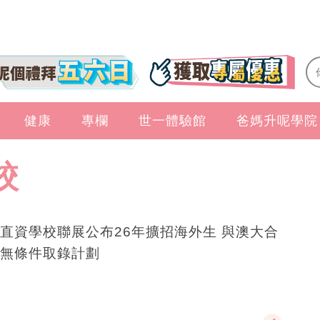
健康
專欄
世一體驗館
爸媽升呢學院
校
直資學校聯展公布26年擴招海外生 與澳大合
無條件取錄計劃