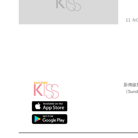
11 N
新傳媒
《Sund