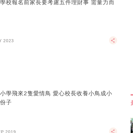
學校報名前家長要考慮五件理財事 需量力而
Y 2023
飛來2隻愛情鳥 愛心校長收養小鳥成小
份子
EP 2019