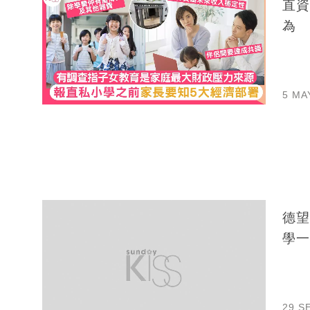
直資
為
5 MA
德望小學
學一
29 S