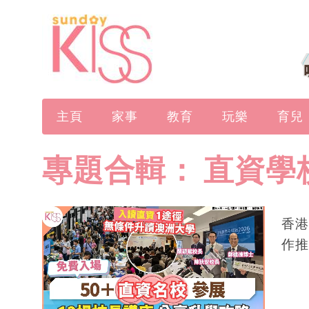
主頁
家事
教育
玩樂
育兒
專題合輯：
直資學
香港
作推