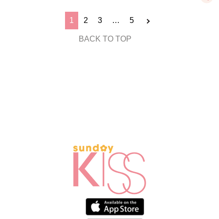
1
2
3
…
5
BACK TO TOP