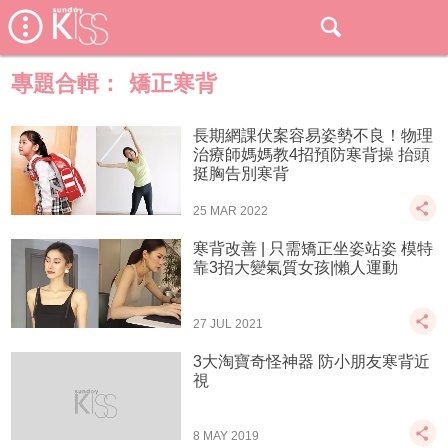
專題合輯：
矯正寒背
長期網課伏案容易姿勢不良！物理
治療師媽媽教4招預防寒背操 抬頭
挺胸告別寒背
25 MAR 2022
寒背改善 | 只需矯正坐姿站姿 模特
靠3招大變氣質女孩|懶人運動
27 JUL 2021
3大淘寶奇怪神器 防小朋友寒背近
視
8 MAY 2019