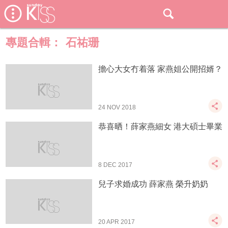
專題合輯：
石祐珊
擔心大女冇着落 家燕姐公開招婿？
24 NOV 2018
恭喜晒！薛家燕細女 港大碩士畢業
8 DEC 2017
兒子求婚成功 薛家燕 榮升奶奶
20 APR 2017