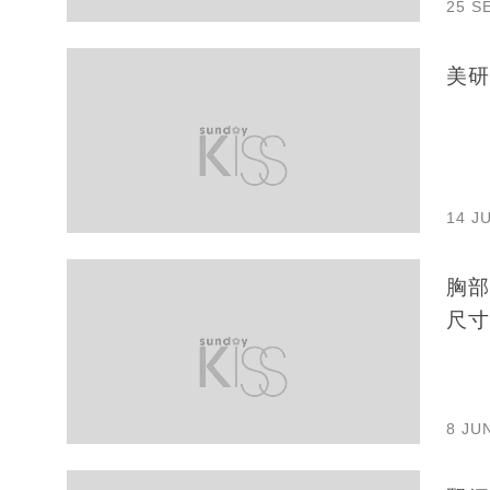
25 S
美研
14 J
胸部
尺寸
8 JU