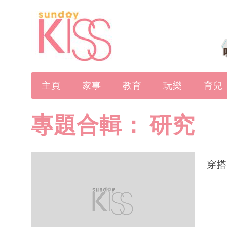
主頁
家事
教育
玩樂
育兒
專題合輯：
研究
穿搭