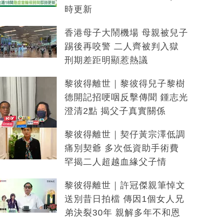
時更新
香港母子大鬧機場 母親被兒子
踢後再咬警 二人齊被判入獄
刑期差距明顯惹熱議
黎彼得離世｜黎彼得兒子黎樹
德開記招哽咽反擊傳聞 鍾志光
澄清2點 揭父子真實關係
黎彼得離世｜契仔黃宗澤低調
痛別契爺 多次低資助手術費
罕揭二人超越血緣父子情
黎彼得離世｜許冠傑親筆悼文
送別昔日拍檔 傳因1個女人兄
弟決裂30年 親解多年不和恩