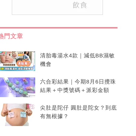
熱門文章
清胎毒湯水4款｜減低BB濕敏
機會
六合彩結果｜今期8月6日攪珠
結果＋中獎號碼＋派彩金額
尖肚是陀仔 圓肚是陀女？到底
有無根據？