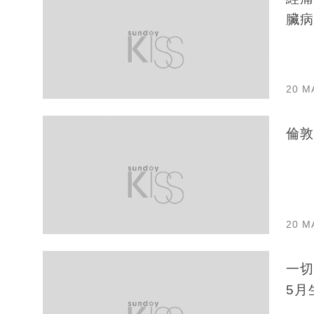
臟病
20 M
倫敦
20 M
一切
5月