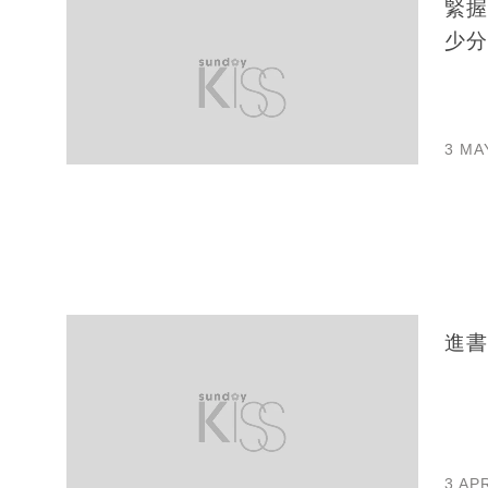
緊握
少分
3 MA
進書
3 AP