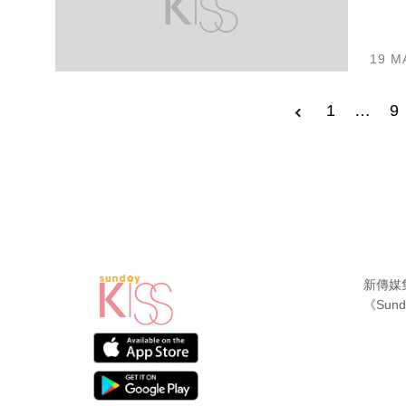
19 M
1
…
9
新傳媒
《Sund