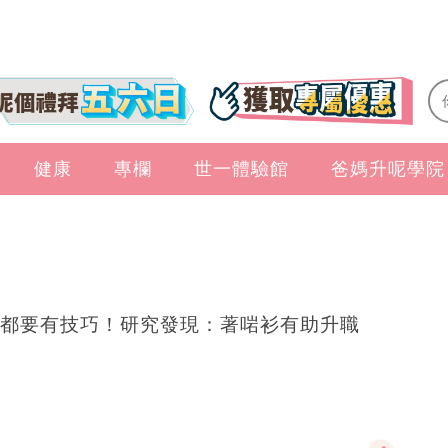
健康
專欄
世一體驗館
爸媽升呢學院
都要有技巧！研究發現：著啱衫有助升職