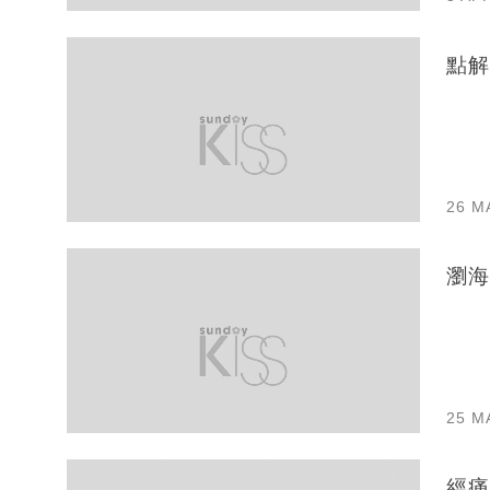
點解
26 M
瀏海
25 M
經痛