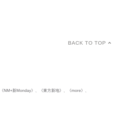
BACK TO TOP
《NM+新Monday》
、
《東方新地》
、
《more》
、