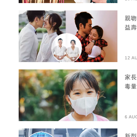
親吻
益壽
12 A
家長
毒量
6 AU
新型