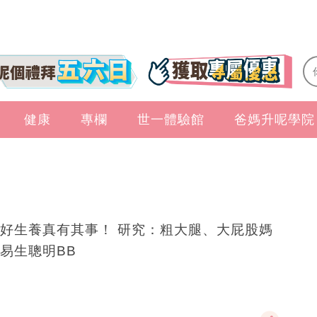
健康
專欄
世一體驗館
爸媽升呢學院
好生養真有其事！ 研究：粗大腿、大屁股媽
易生聰明BB