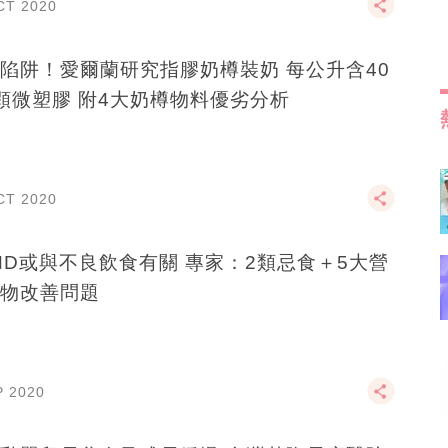
CT 2020
陷阱！愛爾蘭研究指膠奶樽裝奶 每公升含40
顆微塑膠 附4大奶樽物料優劣分析
CT 2020
HD或與不良飲食有關 專家：2類忌食＋5大營
物改善問題
P 2020