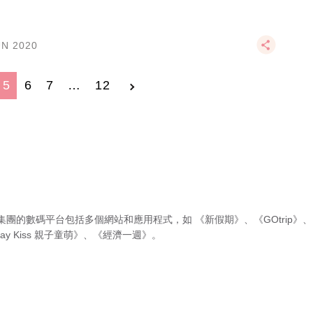
UN 2020
5
6
7
…
12
集團的數碼平台包括多個網站和應用程式，如
《新假期》
、
《GOtrip》
、
ay Kiss 親子童萌》
、
《經濟一週》
。