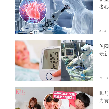
者心
3 AU
英國
最新
20 J
睡前
力有