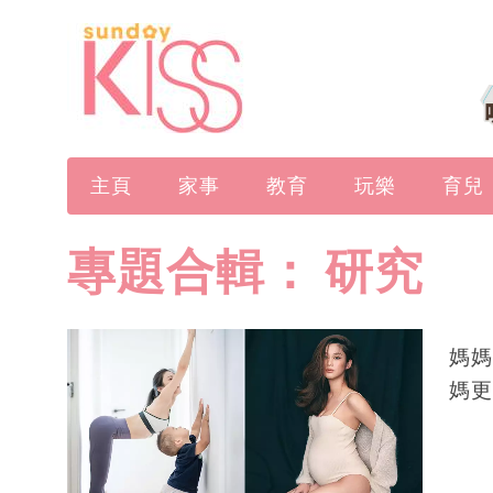
主頁
家事
教育
玩樂
育兒
專題合輯：
研究
媽媽
媽更