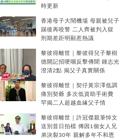
時更新
香港母子大鬧機場 母親被兒子
踢後再咬警 二人齊被判入獄
刑期差距明顯惹熱議
黎彼得離世｜黎彼得兒子黎樹
德開記招哽咽反擊傳聞 鍾志光
澄清2點 揭父子真實關係
黎彼得離世｜契仔黃宗澤低調
痛別契爺 多次低資助手術費
罕揭二人超越血緣父子情
黎彼得離世｜許冠傑親筆悼文
送別昔日拍檔 傳因1個女人兄
弟決裂30年 親解多年不和恩