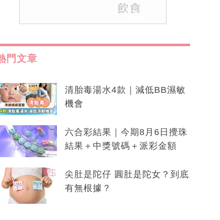
熱門文章
清胎毒湯水4款｜減低BB濕敏
機會
六合彩結果｜今期8月6日攪珠
結果＋中獎號碼＋派彩金額
尖肚是陀仔 圓肚是陀女？到底
有無根據？