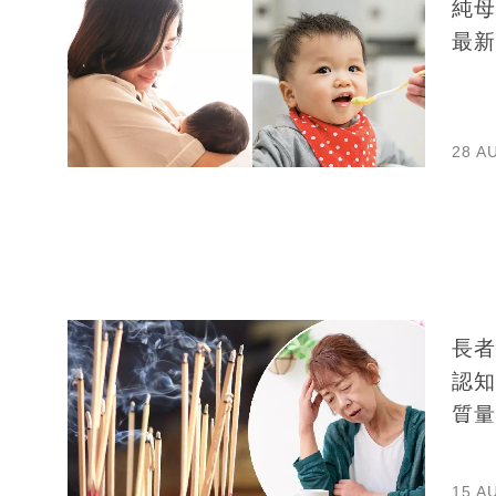
純母
最新
28 A
長者
認知
質量
15 A