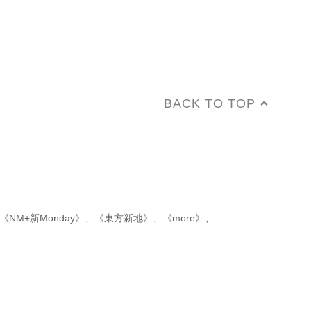
BACK TO TOP
《NM+新Monday》
、
《東方新地》
、
《more》
、