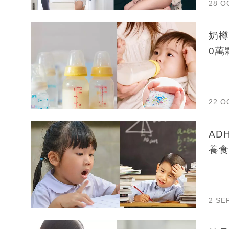
28 O
奶樽
0萬
22 O
AD
養食
2 SE