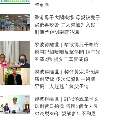
時更新
香港母子大鬧機場 母親被兒子
踢後再咬警 二人齊被判入獄
刑期差距明顯惹熱議
黎彼得離世｜黎彼得兒子黎樹
德開記招哽咽反擊傳聞 鍾志光
澄清2點 揭父子真實關係
黎彼得離世｜契仔黃宗澤低調
痛別契爺 多次低資助手術費
罕揭二人超越血緣父子情
黎彼得離世｜許冠傑親筆悼文
送別昔日拍檔 傳因1個女人兄
弟決裂30年 親解多年不和恩