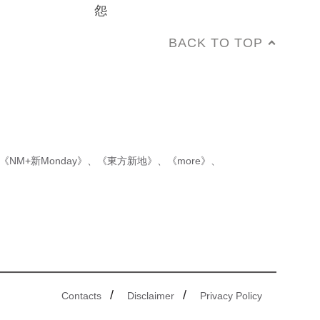
怨
BACK TO TOP
《NM+新Monday》
、
《東方新地》
、
《more》
、
/
/
Contacts
Disclaimer
Privacy Policy