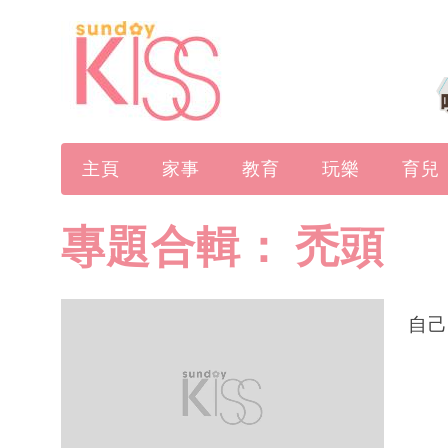
主頁
家事
教育
玩樂
育兒
專題合輯：
禿頭
自己