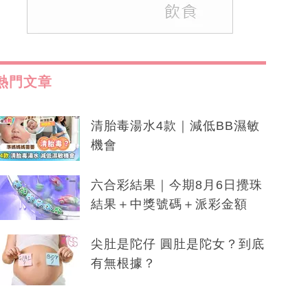
熱門文章
清胎毒湯水4款｜減低BB濕敏
機會
六合彩結果｜今期8月6日攪珠
結果＋中獎號碼＋派彩金額
尖肚是陀仔 圓肚是陀女？到底
有無根據？