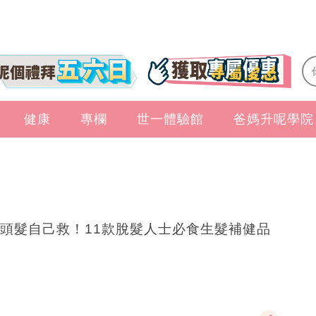
健康
專欄
世一體驗館
爸媽升呢學院
頭髮自己救！11款脫髮人士必食生髮補健品