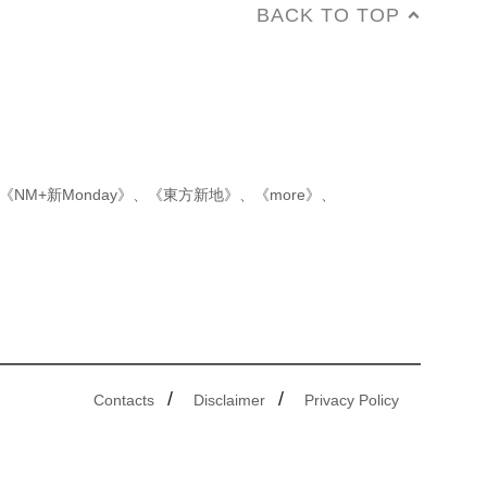
BACK TO TOP
《NM+新Monday》
、
《東方新地》
、
《more》
、
/
/
Contacts
Disclaimer
Privacy Policy