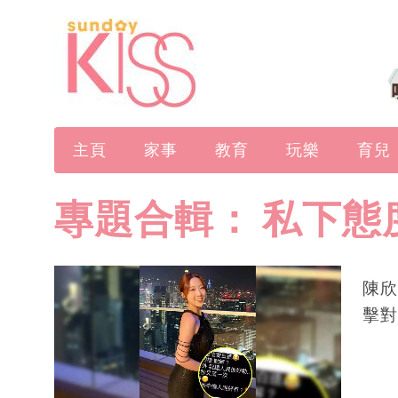
主頁
家事
教育
玩樂
育兒
專題合輯：
私下態
陳欣
擊對