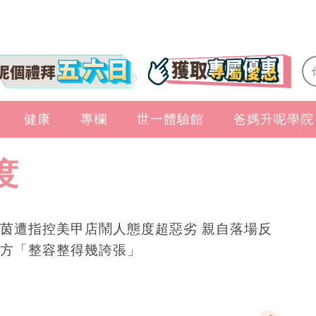
健康
專欄
世一體驗館
爸媽升呢學院
度
茵遭指控美甲店鬧人態度超惡劣 親自落場反
方「整容整得幾誇張」