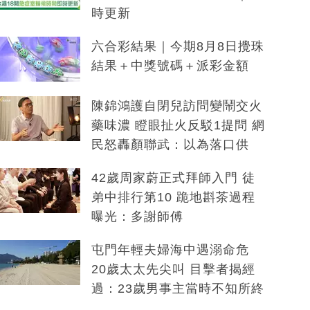
時更新
六合彩結果｜今期8月8日攪珠
結果＋中獎號碼＋派彩金額
陳錦鴻護自閉兒訪問變鬧交火
藥味濃 瞪眼扯火反駁1提問 網
民怒轟顏聯武：以為落口供
42歲周家蔚正式拜師入門 徒
弟中排行第10 跪地斟茶過程
曝光：多謝師傅
屯門年輕夫婦海中遇溺命危
20歲太太先尖叫 目擊者揭經
過：23歲男事主當時不知所終