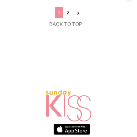
1
2
BACK TO TOP