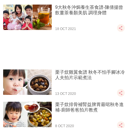
9大秋冬沖焗養生茶食譜-陳倩揚曾
飲薑茶養顏美肌 調理身體
18 OCT 2021
栗子炆雞翼食譜 秋冬不怕手腳冰冷
人夫拍片示範煮法
13 OCT 2020
栗子炆排骨補腎益脾胃最啱秋冬進
補-廚師爸爸拍片教煮
8 OCT 2020