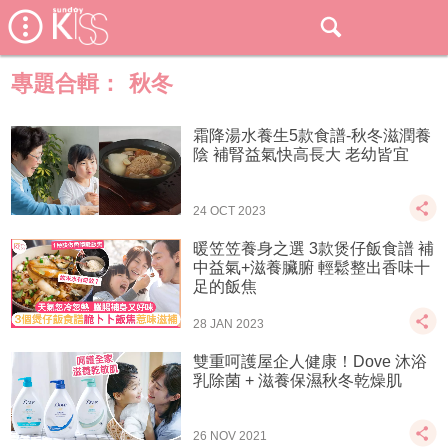
專題合輯：
秋冬
霜降湯水養生5款食譜-秋冬滋潤養
陰 補腎益氣快高長大 老幼皆宜
24 OCT 2023
暖笠笠養身之選 3款煲仔飯食譜 補
中益氣+滋養臟腑 輕鬆整出香味十
足的飯焦
28 JAN 2023
雙重呵護屋企人健康！Dove 沐浴
乳除菌 + 滋養保濕秋冬乾燥肌
26 NOV 2021