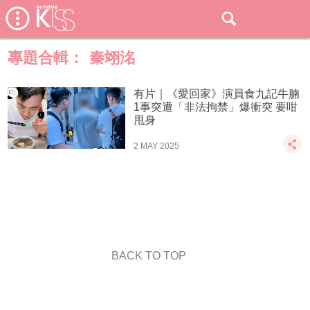
專題合輯：
秦翊洺
有片｜《愛回家》演員食九記牛腩
1事突遭「非法拘禁」爆衝突 要咁
甩身
2 MAY 2025
BACK TO TOP