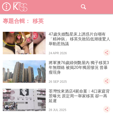
專題合輯：
移英
47歲失婚豔星床上誘惑片自嘲有
「精神病」 移英失敗陷低潮後驚人
舉動惹熱議
24 APR 2026
將軍澳76歲婦倒斃屋內 獨子移英3
年無聯絡 被揭20年獨居慘況 曾暴
瘦現身
26 SEP 2025
荃灣悅來酒店4屍命案︱4口家庭背
景曝光 原定周一舉家移英 卻一再
延遲
28 JUL 2025