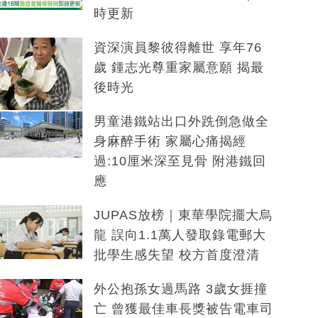
時更新
資深演員黎彼得離世 享年76
歲 鍾志光尊重家屬意願 揭最
後時光
男童港鐵站出口外跣倒急做全
身麻醉手術 家屬心痛揭經
過:10厘米深至見骨 附港鐵回
應
JUPAS放榜｜東華學院擺大烏
龍 誤向1.1萬人發取錄電郵大
批學生感失望 校方首度澄清
外公抱孫女過馬路 3歲女捱撞
亡 曾獲最佳車長獎被告電車司