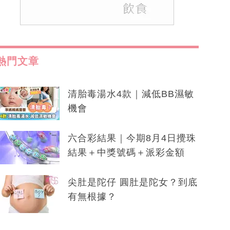
熱門文章
清胎毒湯水4款｜減低BB濕敏
機會
六合彩結果｜今期8月4日攪珠
結果＋中獎號碼＋派彩金額
尖肚是陀仔 圓肚是陀女？到底
有無根據？