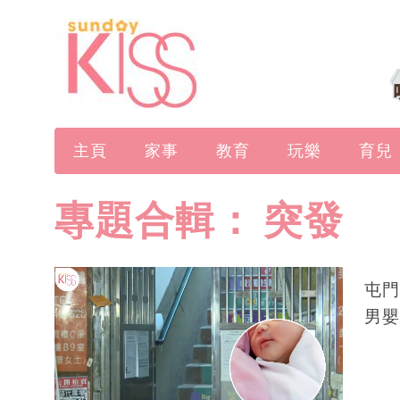
主頁
家事
教育
玩樂
育兒
專題合輯：
突發
屯門
男嬰