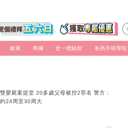
健康
專欄
世一體驗館
爸媽升呢學院
雙嬰屍案提堂 20多歲父母被控2罪名 警方：
約24周至30周大