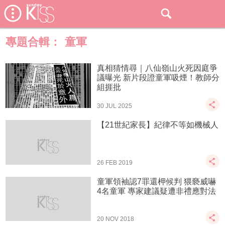
專題合輯：
童軍
真相猜情尋｜八仙嶺山火死因庭爭
議曝光 新片段證童軍吸煙！教師分
組捱批
30 JUL 2025
【21世紀家長】紀律不等如機械人
26 FEB 2019
童軍領袖認7罪還柙候判 猥褻威嚇
4名童軍 專家建議疑遭非禮應對法
20 NOV 2018