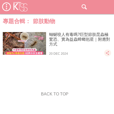
專題合輯：
節肢動物
蚰蜒咬人有毒嗎?巨型節肢昆蟲極
驚恐、實為益蟲蟑螂剋星｜附應對
方式
20 DEC 2024
BACK TO TOP