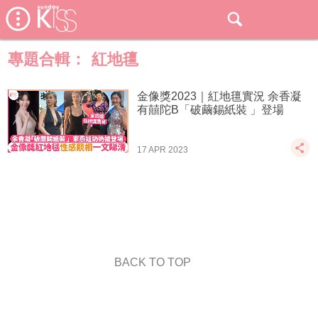
專題合輯：
紅地氊
金像獎2023｜紅地氊實況 余香凝
有囍陀B「破繭錫紙裝 」登場
17 APR 2023
BACK TO TOP