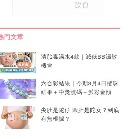
熱門文章
清胎毒湯水4款｜減低BB濕敏
機會
六合彩結果｜今期8月4日攪珠
結果＋中獎號碼＋派彩金額
尖肚是陀仔 圓肚是陀女？到底
有無根據？