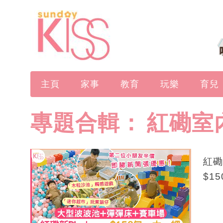
主頁
家事
教育
玩樂
育兒
專題合輯：
紅磡室
紅磡
$1