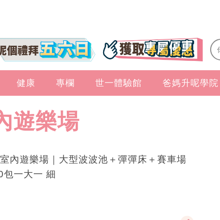
健康
專欄
世一體驗館
爸媽升呢學院
內遊樂場
室內遊樂場｜大型波波池＋彈彈床＋賽車場
50包一大一 細