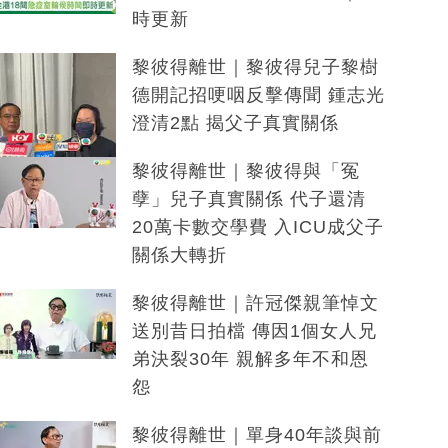
時更新
黎彼得離世｜黎彼得兒子黎樹
德開記招哽咽反擊傳聞 鍾志光
澄清2點 揭父子真實關係
黎彼得離世｜黎彼得與「冤
孽」兒子真實關係 代子還清
20萬卡數交學費 入ICU成父子
關係大轉折
黎彼得離世｜許冠傑親筆悼文
送別昔日拍檔 傳因1個女人兄
弟決裂30年 親解多年不和恩
怨
黎彼得離世｜單身40年談與前