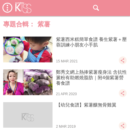
專題合輯：
紫薯
紫薯西米糕簡單食譜 養生紫薯＋壓
蓉訓練小朋友小手肌
15 MAR 2021
鄭秀文網上熱捧紫薯瘦身法 含抗性
澱粉有助燃燒脂肪｜附4個紫薯營
養食譜
21 APR 2020
【幼兒食譜】紫薯釀無骨雞翼
2 MAR 2019