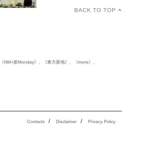
BACK TO TOP
《NM+新Monday》
、
《東方新地》
、
《more》
、
/
/
Contacts
Disclaimer
Privacy Policy