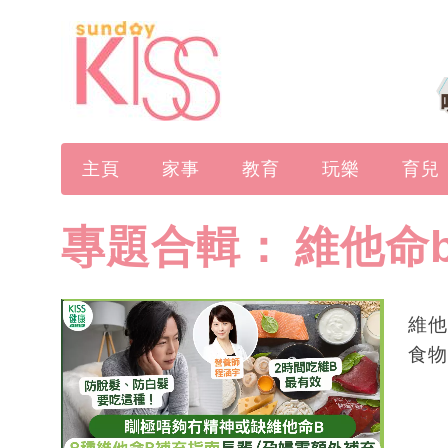
主頁
家事
教育
玩樂
育兒
專題合輯：
維他命
維他
食物