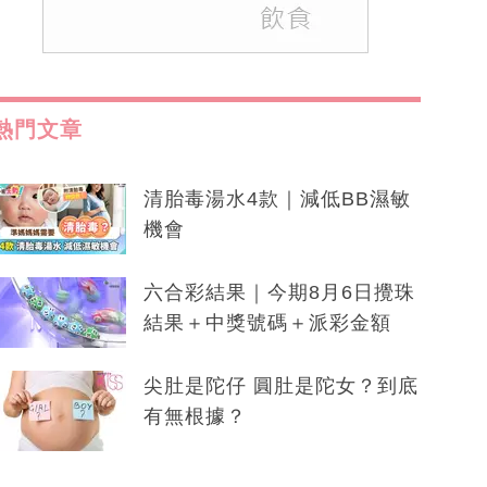
熱門文章
清胎毒湯水4款｜減低BB濕敏
機會
六合彩結果｜今期8月6日攪珠
結果＋中獎號碼＋派彩金額
尖肚是陀仔 圓肚是陀女？到底
有無根據？