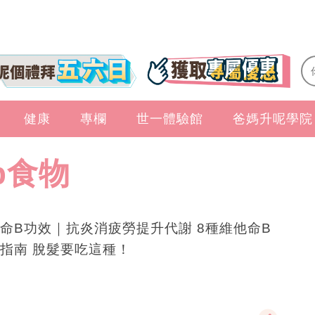
健康
專欄
世一體驗館
爸媽升呢學院
b食物
命B功效｜抗炎消疲勞提升代謝 8種維他命B
指南 脫髮要吃這種！