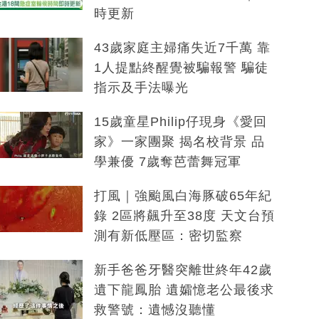
時更新
43歲家庭主婦痛失近7千萬 靠
1人提點終醒覺被騙報警 騙徒
指示及手法曝光
15歲童星Philip仔現身《愛回
家》一家團聚 揭名校背景 品
學兼優 7歲奪芭蕾舞冠軍
打風｜強颱風白海豚破65年紀
錄 2區將飆升至38度 天文台預
測有新低壓區：密切監察
新手爸爸牙醫突離世終年42歲
遺下龍鳳胎 遺孀憶老公最後求
救警號：遺憾沒聽懂