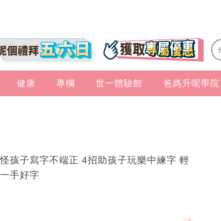
健康
專欄
世一體驗館
爸媽升呢學院
怪孩子寫字不端正 4招助孩子玩樂中練字 輕
一手好字