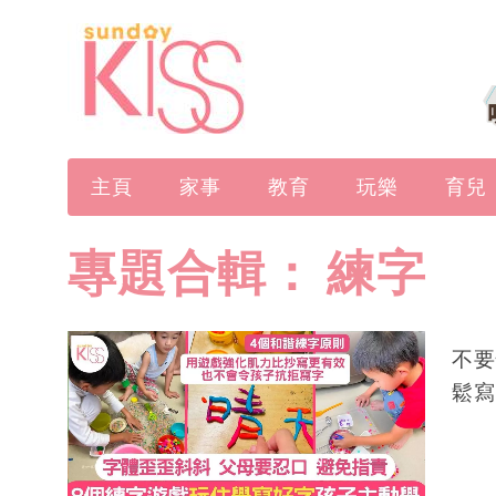
主頁
家事
教育
玩樂
育兒
專題合輯：
練字
不要
鬆寫