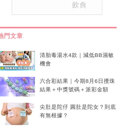
熱門文章
清胎毒湯水4款｜減低BB濕敏
機會
六合彩結果｜今期8月6日攪珠
結果＋中獎號碼＋派彩金額
尖肚是陀仔 圓肚是陀女？到底
有無根據？