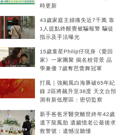
時更新
43歲家庭主婦痛失近7千萬 靠
1人提點終醒覺被騙報警 騙徒
指示及手法曝光
15歲童星Philip仔現身《愛回
家》一家團聚 揭名校背景 品
學兼優 7歲奪芭蕾舞冠軍
打風｜強颱風白海豚破65年紀
錄 2區將飆升至38度 天文台預
測有新低壓區：密切監察
新手爸爸牙醫突離世終年42歲
遺下龍鳳胎 遺孀憶老公最後求
救警號：遺憾沒聽懂