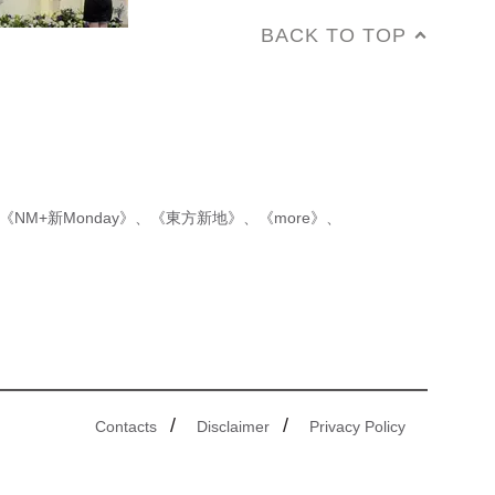
BACK TO TOP
《NM+新Monday》
、
《東方新地》
、
《more》
、
/
/
Contacts
Disclaimer
Privacy Policy