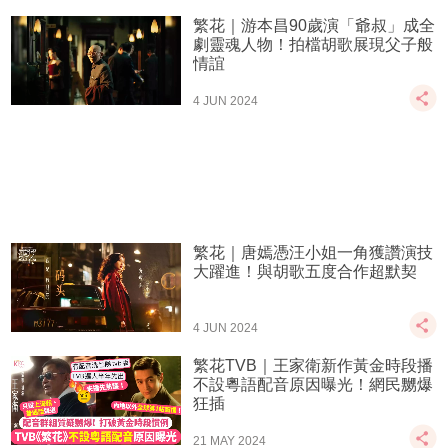
繁花｜游本昌90歲演「爺叔」成全
劇靈魂人物！拍檔胡歌展現父子般
情誼
4 JUN 2024
繁花｜唐嫣憑汪小姐一角獲讚演技
大躍進！與胡歌五度合作超默契
4 JUN 2024
繁花TVB｜王家衛新作黃金時段播
不設粵語配音原因曝光！網民嬲爆
狂插
21 MAY 2024