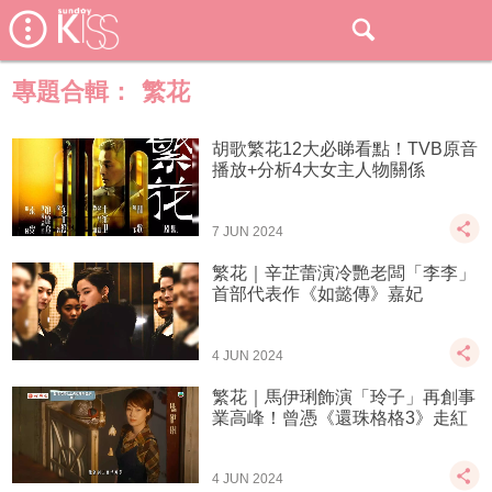
專題合輯：
繁花
胡歌繁花12大必睇看點！TVB原音
播放+分析4大女主人物關係
7 JUN 2024
繁花｜辛芷蕾演冷艷老闆「李李」
首部代表作《如懿傳》嘉妃
4 JUN 2024
繁花｜馬伊琍飾演「玲子」再創事
業高峰！曾憑《還珠格格3》走紅
4 JUN 2024