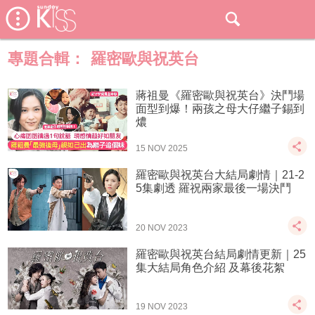
專題合輯：
羅密歐與祝英台
蔣祖曼《羅密歐與祝英台》決鬥場
面型到爆！兩孩之母大仔繼子錫到
燶
15 NOV 2025
羅密歐與祝英台大結局劇情｜21-2
5集劇透 羅祝兩家最後一場決鬥
20 NOV 2023
羅密歐與祝英台結局劇情更新｜25
集大結局角色介紹 及幕後花絮
19 NOV 2023