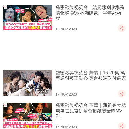
羅密歐與祝英台｜結局悲劇收場殉
情化蝶 觀眾不滿陳豪「半年死兩
次」
18 NOV 2023
羅密歐與祝英台 劇情｜16-20集 萬
事通對英華動心 英台被逼對付羅家
17 NOV 2023
羅密歐與祝英台 英華｜蔣祖曼大結
局為亡兒復仇角色搶鏡變全劇MV
P！
15 NOV 2023