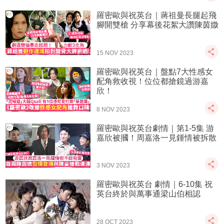
羅密歐與祝英台｜蔣祖曼長腿起飛
腳開雙槍 分享幕後花絮大讚陳茵媺
15 NOV 2023
羅密歐與祝英台｜盤點7大性感女
配角救收視！位位都搶鏡過游嘉
欣！
8 NOV 2023
羅密歐與祝英台劇情｜第1-5集 游
嘉欣被摑！周嘉洛一見鍾情被拆散
3 NOV 2023
羅密歐與祝英台 劇情｜6-10集 祝
英台終於與萬事通梁山伯相認
28 OCT 2023