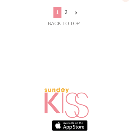
1
2
BACK TO TOP