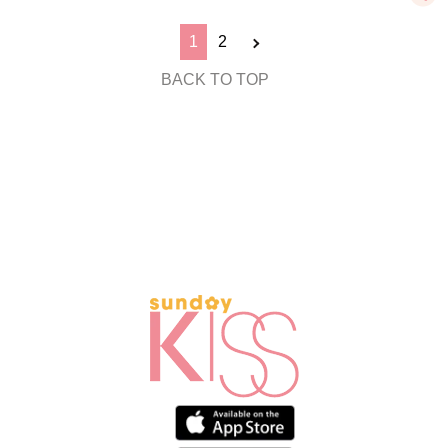
1
2
BACK TO TOP