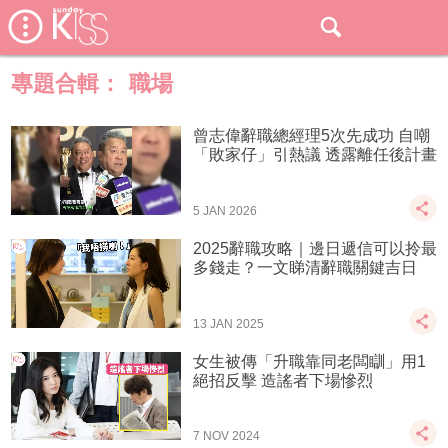
專題合輯：
職場
曾志偉辭職總經理5次先成功 自嘲
「敗家仔」引熱議 透露離任後計畫
5 JAN 2026
2025辭職攻略｜邊日遞信可以拎最
多錢走？一文睇清辭職關鍵吉日
13 JAN 2025
女生被傳「升職靠同老闆瞓」用1
絕招反擊 造謠者下場慘烈
7 NOV 2024