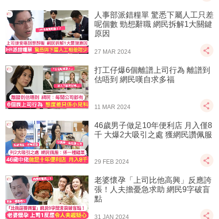
人事部派錯糧單 驚悉下屬人工只差
呢個數 勁想辭職 網民拆解1大關鍵
原因
27 MAR 2024
打工仔爆6個離譜上司行為 離譜到
估唔到 網民嘆自求多福
11 MAR 2024
46歲男子做足10年便利店 月入僅8
千 大爆2大吸引之處 獲網民讚佩服
29 FEB 2024
老婆懷孕「上司比他高興」反應誇
張！人夫擔憂急求助 網民9字破盲
點
31 JAN 2024