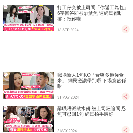
打工仔突被上司問「你返工為乜」
6字回答即被炒魷魚 連網民都唔
撐：抵你啦
18 SEP 2024
職場新人1句KO「食鹽多過你食
米」 網民激讚學到嘢 下場竟然係
咁
31 MAY 2024
辭職唔派散水餅 被上司狂追問 忍
無可忍回1句 網民拍手叫好
2 MAY 2024