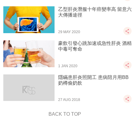
乙型肝炎潛服十年癌變率高 留意六
大傳播途徑
29 MAY 2020
豪飲引發心跳加速或急性肝炎 酒精
中毒可奪命
1 JAN 2020
隱瞞患肝炎照開工 患病陪月用BB
奶樽偷奶飲
27 AUG 2018
BACK TO TOP