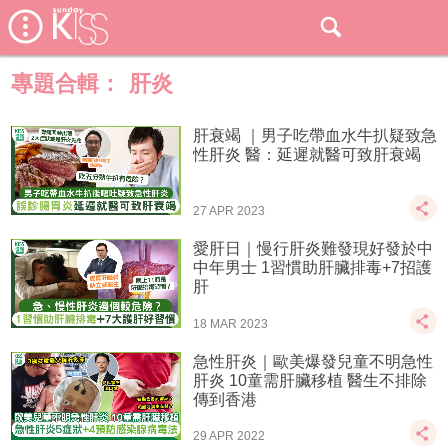
專題合輯：
肝炎
肝衰竭 ｜男子吃帶血水牛扒疑致急
性肝炎 醫：延遲就醫可致肝衰竭
27 APR 2023
愛肝日｜慢行肝炎難發現好發於中
中年男士 1習慣助肝臟排毒+7招護
肝
18 MAR 2023
急性肝炎｜歐美爆發兒童不明急性
肝炎 10童需肝臟移植 醫生不排除
傳到香港
29 APR 2022