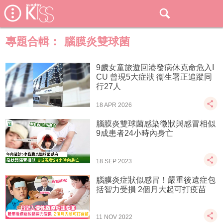
專題合輯：
腦膜炎雙球菌
9歲女童旅遊回港發病休克命危入I
CU 曾現5大症狀 衞生署正追蹤同
行27人
18 APR 2026
腦膜炎雙球菌感染徵狀與感冒相似
9成患者24小時內身亡
18 SEP 2023
腦膜炎症狀似感冒！嚴重後遺症包
括智力受損 2個月大起可打疫苗
11 NOV 2022