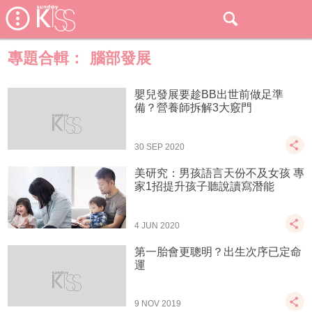
專題合輯：
腦部發展
嬰兒發展要趁BB出世前做足準
備？營養師拆解3大竅門
30 SEP 2020
美研究：男孩語言天份不及女孩 專
家1招提升孩子聽說讀寫潛能
4 JUN 2020
第一胎會更聰明？出生次序已定命
運
9 NOV 2019