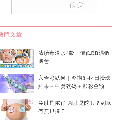
熱門文章
清胎毒湯水4款｜減低BB濕敏
機會
六合彩結果｜今期8月4日攪珠
結果＋中獎號碼＋派彩金額
尖肚是陀仔 圓肚是陀女？到底
有無根據？