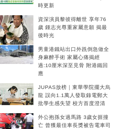
時更新
資深演員黎彼得離世 享年76
歲 鍾志光尊重家屬意願 揭最
後時光
男童港鐵站出口外跣倒急做全
身麻醉手術 家屬心痛揭經
過:10厘米深至見骨 附港鐵回
應
JUPAS放榜｜東華學院擺大烏
龍 誤向1.1萬人發取錄電郵大
批學生感失望 校方首度澄清
外公抱孫女過馬路 3歲女捱撞
亡 曾獲最佳車長獎被告電車司