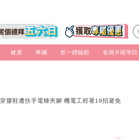
健康
專欄
世一體驗館
爸媽升呢學院
穿膠鞋遭扶手電梯夾腳 機電工程署19招避免