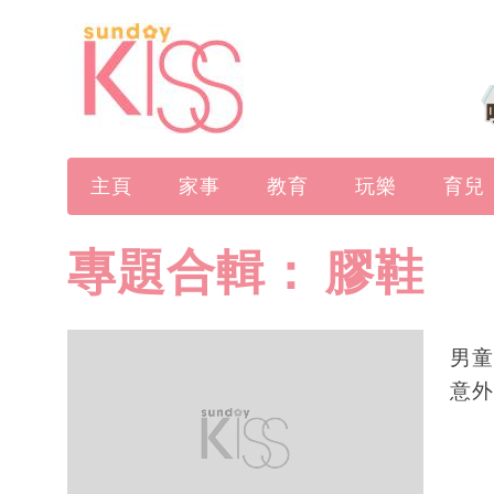
主頁
家事
教育
玩樂
育兒
專題合輯：
膠鞋
男童
意外