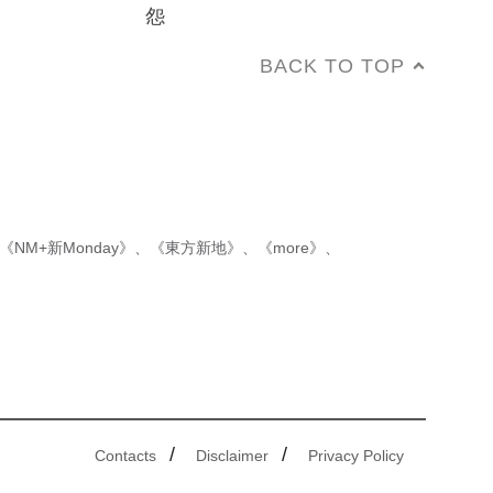
怨
BACK TO TOP
《NM+新Monday》
、
《東方新地》
、
《more》
、
/
/
Contacts
Disclaimer
Privacy Policy