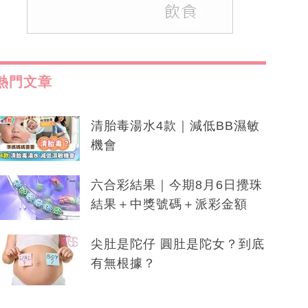
熱門文章
清胎毒湯水4款｜減低BB濕敏
機會
六合彩結果｜今期8月6日攪珠
結果＋中獎號碼＋派彩金額
尖肚是陀仔 圓肚是陀女？到底
有無根據？