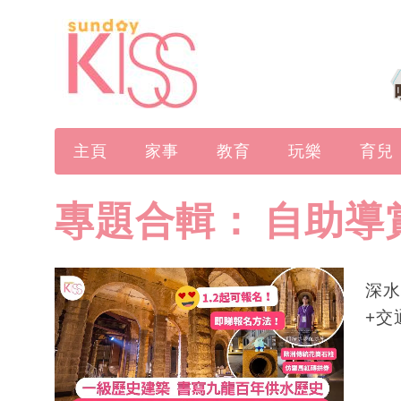
主頁
家事
教育
玩樂
育兒
專題合輯：
自助導
深水
+交