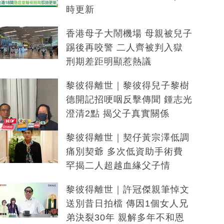
時更新
香港母子大鬧機場 母親被兒子
踢後再咬警 二人齊被判入獄
刑期差距明顯惹熱議
黎彼得離世｜黎彼得兒子黎樹
德開記招哽咽反擊傳聞 鍾志光
澄清2點 揭父子真實關係
黎彼得離世｜契仔黃宗澤低調
痛別契爺 多次低資助手術費
罕揭二人超越血緣父子情
黎彼得離世｜許冠傑親筆悼文
送別昔日拍檔 傳因1個女人兄
弟決裂30年 親解多年不和恩