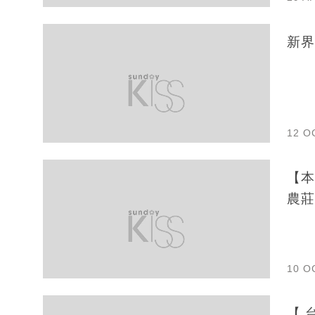
新界
12 O
【本
農莊
10 O
【 