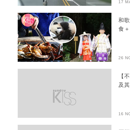
17 M
和歌
食＋
26 N
【不
及其
16 N