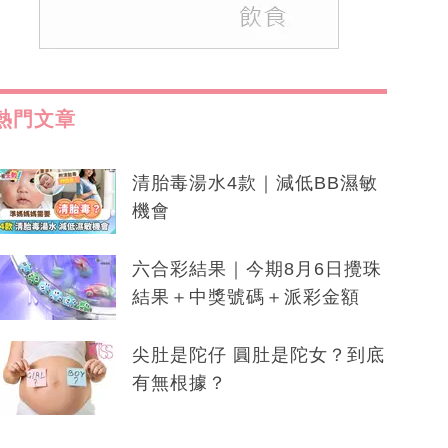
熱門文章
清胎毒湯水4款｜減低BB濕敏
機會
六合彩結果｜今期8月6日攪珠
結果＋中獎號碼＋派彩金額
尖肚是陀仔 圓肚是陀女？到底
有無根據？