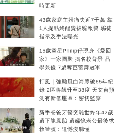
時更新
43歲家庭主婦痛失近7千萬 靠
1人提點終醒覺被騙報警 騙徒
指示及手法曝光
15歲童星Philip仔現身《愛回
家》一家團聚 揭名校背景 品
學兼優 7歲奪芭蕾舞冠軍
打風｜強颱風白海豚破65年紀
錄 2區將飆升至38度 天文台預
測有新低壓區：密切監察
新手爸爸牙醫突離世終年42歲
遺下龍鳳胎 遺孀憶老公最後求
救警號：遺憾沒聽懂