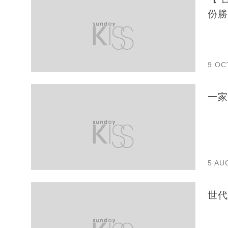
份勝
9 OC
一家
5 AU
世代