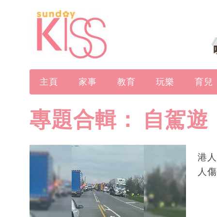
主頁
家事
教育
玩樂
育兒
專題合輯：
自駕遊
港人
人傷