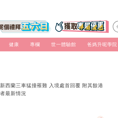
健康
專欄
世一體驗館
爸媽升呢學院
新西蘭三車猛撞罹難 入境處首回覆 附其餘港
者最新情況