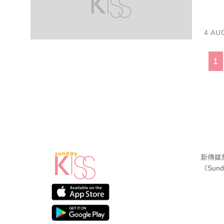
4 AU
1
新傳媒
《Sund