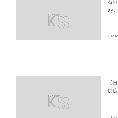
石垣
ay
2 MA
【日
供広
29 A