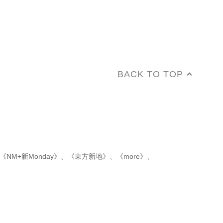
BACK TO TOP
《NM+新Monday》
、
《東方新地》
、
《more》
、