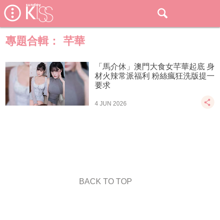
專題合輯：
芊華
「馬介休」澳門大食女芊華起底 身
材火辣常派福利 粉絲瘋狂洗版提一
要求
4 JUN 2026
BACK TO TOP