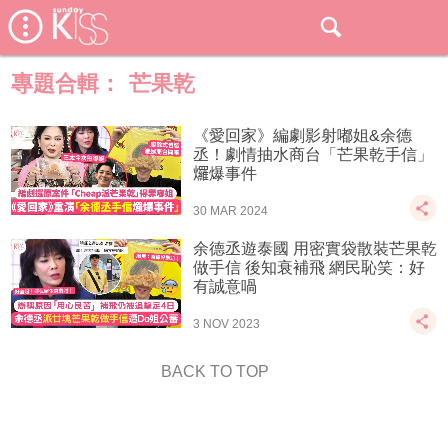
專題合輯：
芒果乾
《愛回家》編劇影射嘟姐&余德
丞！劇情抽水商台「芒果乾手信」
𤓓爆事件
30 MAR 2024
余德丞遊泰國 用密實袋散裝芒果乾
做手信 後知衰補飛 網民恥笑：好
有誠意喎
3 NOV 2023
BACK TO TOP