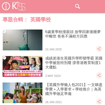
專題合輯：
英國學校
6歲童學校撞親頭 放學回家後睡夢
中離世 爸爸不滿校方回應
10 JAN 2025
成績差港生英國升學即變學霸 英國
中學被批特別廢 撐香港教育制度1
大優點
3 MAY 2024
【英國升學懶人包2021】一文睇盡
學費＋入學要求＋學校推介｜為英
國升學做足準備
28 JAN 2021