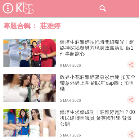
專題合輯：
莊雅婷
鍾培生莊雅婷拍拖時間線曝光！網
絡神探揭發男方現身政黨活動 做1
件事超窩心
6 MAR 2026
政界小花莊雅婷緊身衫示範 扣安全
帶意外騷上圍 網民狂cap圖：扣唔
晒
5 MAR 2026
鍾培生求婚成功｜莊雅婷是誰？00
後民建聯區議員 棄英國升學 背景
公開
5 MAR 2026