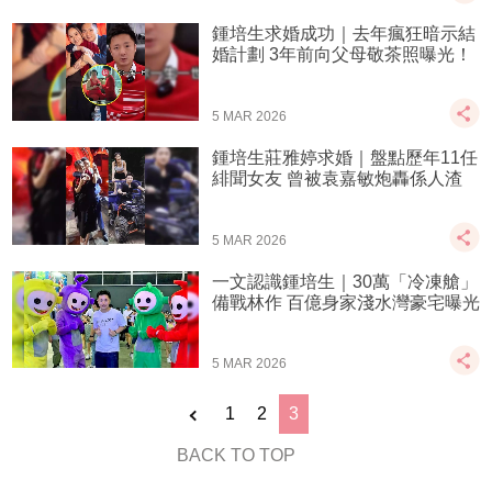
鍾培生求婚成功｜去年瘋狂暗示結
婚計劃 3年前向父母敬茶照曝光！
5 MAR 2026
鍾培生莊雅婷求婚｜盤點歷年11任
緋聞女友 曾被袁嘉敏炮轟係人渣
5 MAR 2026
一文認識鍾培生｜30萬「冷凍艙」
備戰林作 百億身家淺水灣豪宅曝光
5 MAR 2026
1
2
3
BACK TO TOP