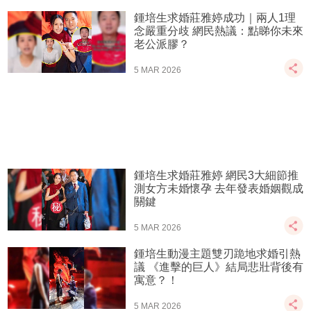
鍾培生求婚莊雅婷成功｜兩人1理
念嚴重分歧 網民熱議：點睇你未來
老公派膠？
5 MAR 2026
鍾培生求婚莊雅婷 網民3大細節推
測女方未婚懷孕 去年發表婚姻觀成
關鍵
5 MAR 2026
鍾培生動漫主題雙刃跪地求婚引熱
議 《進擊的巨人》結局悲壯背後有
寓意？！
5 MAR 2026