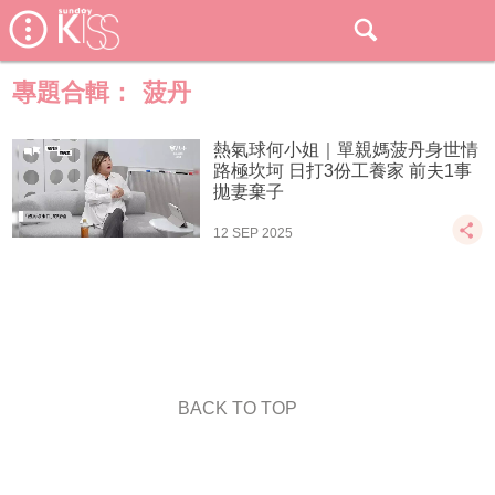
專題合輯：
菠丹
熱氣球何小姐｜單親媽菠丹身世情
路極坎坷 日打3份工養家 前夫1事
拋妻棄子
12 SEP 2025
BACK TO TOP