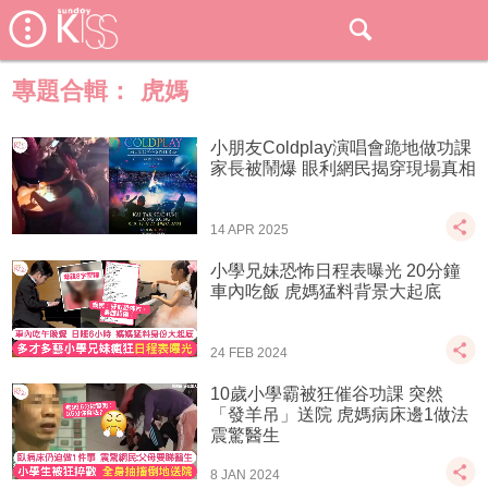
專題合輯：
虎媽
小朋友Coldplay演唱會跪地做功課
家長被鬧爆 眼利網民揭穿現場真相
14 APR 2025
小學兄妹恐怖日程表曝光 20分鐘
車內吃飯 虎媽猛料背景大起底
24 FEB 2024
10歲小學霸被狂催谷功課 突然
「發羊吊」送院 虎媽病床邊1做法
震驚醫生
8 JAN 2024