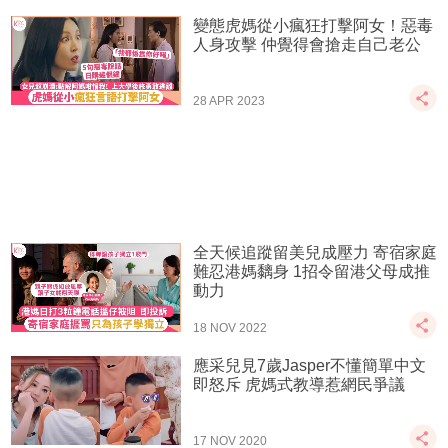
變態虎媽從小瘋狂打擊阿女！惡毒
人身攻擊 仲覺得會搶走自己老公
28 APR 2023
全天候追蹤留美兒成壓力 寄宿家庭
難忍港媽黐身 1招令留港父母成推
動力
18 NOV 2022
應采兒見7歲Jasper不懂簡單中文
即怒斥 虎媽式教導惹網民爭議
17 NOV 2020