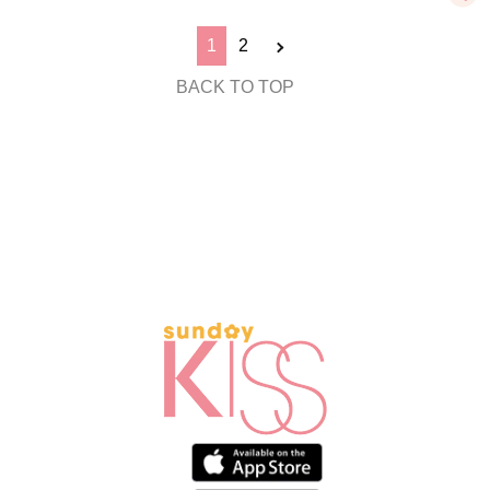
1
2
BACK TO TOP